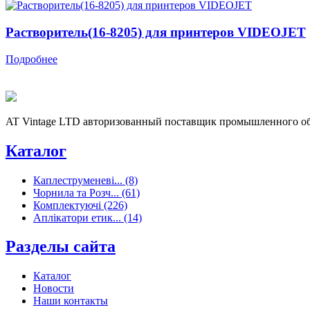
Растворитель(16-8205) для принтеров VIDEOJET
Подробнее
AT Vintage LTD авторизованный поставщик промышленного об
Каталог
Каплеструменеві... (8)
Чорнила та Розч... (61)
Комплектуючі (226)
Аплікатори етик... (14)
Разделы сайта
Каталог
Новости
Наши контакты