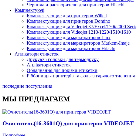
Чернила и растворители для принтеров Hitachi
Комплектуючі
Комплектующие для принтеров Willett
Комплектующие для принтеров Domino
Комплектующие для Videojet 37/Excel/170i/2000 Seri
Комплектующие для Videojet 1210/1220/1510/1610
Комплектующие для маркираторов Linx
Комплектующие для маркираторов Markem-Imaje
Комплектующие для маркираторов Hitachi
Аплікатори етикеток
Друкуючі головки для термодруку
Аплікатори етикеток
Обладнання для порізки етикетки
Ріббони для принтерів та фольга гарячого тиснення
Каплеструйный принтер CodPad S200 Plus для маркиров
последние поступления
Подробнее
МЫ ПРЕДЛАГАЕМ
Очиститель(16-3601Q) для принтеров VIDEOJET
Подробнее