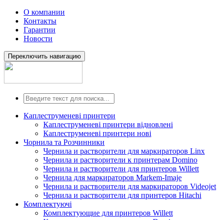
О компании
Контакты
Гарантии
Новости
Переключить навигацию
Каплеструменеві принтери
Каплеструменеві принтери відновлені
Каплеструменеві принтери нові
Чорнила та Розчинники
Чернила и растворители для маркираторов Linx
Чернила и растворители к принтерам Domino
Чернила и растворители для принтеров Willett
Чернила для маркираторов Markem-Imaje
Чернила и растворители для маркираторов Videojet
Чернила и растворители для принтеров Hitachi
Комплектуючі
Комплектующие для принтеров Willett