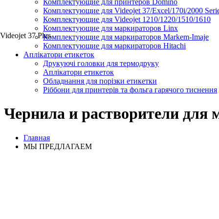
Комплектующие для принтеров Domino
Комплектующие для Videojet 37/Excel/170i/2000 Seri
Комплектующие для Videojet 1210/1220/1510/1610
Комплектующие для маркираторов Linx
Videojet 37 Plus
Комплектующие для маркираторов Markem-Imaje
Комплектующие для маркираторов Hitachi
Аплікатори етикеток
Друкуючі головки для термодруку
Аплікатори етикеток
Обладнання для порізки етикетки
Ріббони для принтерів та фольга гарячого тиснення
Чернила и растворители для 
Главная
МЫ ПРЕДЛАГАЕМ