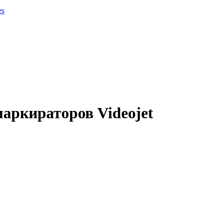
es
маркираторов Videojet