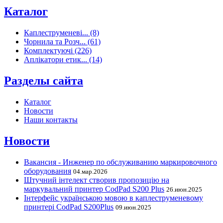
Каталог
Каплеструменеві... (8)
Чорнила та Розч... (61)
Комплектуючі (226)
Аплікатори етик... (14)
Разделы сайта
Каталог
Новости
Наши контакты
Новости
Вакансия - Инженер по обслуживанию маркировочного
оборудования
04.мар.2026
Штучний інтелект створив пропозицію на
маркувальний принтер CodPad S200 Plus
26.июн.2025
Інтерфейс українською мовою в каплеструменевому
принтері CodPad S200Plus
09.июн.2025