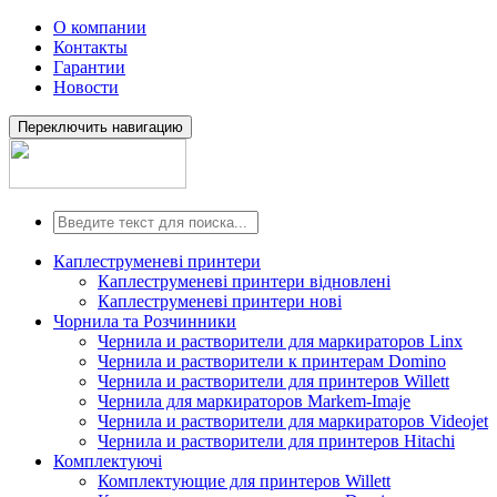
О компании
Контакты
Гарантии
Новости
Переключить навигацию
Каплеструменеві принтери
Каплеструменеві принтери відновлені
Каплеструменеві принтери нові
Чорнила та Розчинники
Чернила и растворители для маркираторов Linx
Чернила и растворители к принтерам Domino
Чернила и растворители для принтеров Willett
Чернила для маркираторов Markem-Imaje
Чернила и растворители для маркираторов Videojet
Чернила и растворители для принтеров Hitachi
Комплектуючі
Комплектующие для принтеров Willett