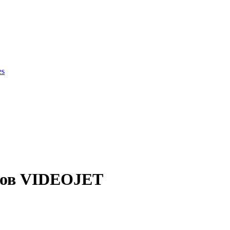
es
ки продукции
ров VIDEOJET