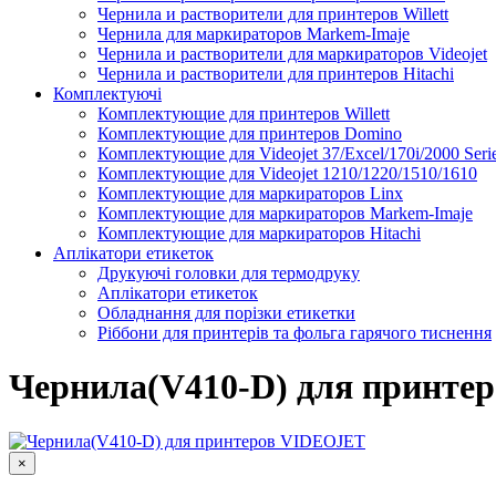
Чернила и растворители для принтеров Willett
Чернила для маркираторов Markem-Imaje
Чернила и растворители для маркираторов Videojet
Чернила и растворители для принтеров Hitachi
Комплектуючі
Комплектующие для принтеров Willett
Комплектующие для принтеров Domino
Комплектующие для Videojet 37/Excel/170i/2000 Seri
Комплектующие для Videojet 1210/1220/1510/1610
Комплектующие для маркираторов Linx
Комплектующие для маркираторов Markem-Imaje
Комплектующие для маркираторов Hitachi
Аплікатори етикеток
Друкуючі головки для термодруку
Аплікатори етикеток
Обладнання для порізки етикетки
Ріббони для принтерів та фольга гарячого тиснення
Каплеструйный принтер CodPad S200 Plus для маркиров
Подробнее
Чернила(V410-D) для принте
×