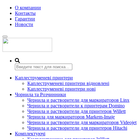
О компании
Контакты
Гарантии
Новости
Переключить
навигацию
Каплеструменеві принтери
Каплеструменеві принтери відновлені
Каплеструменеві принтери нові
Чорнила та Розчинники
Чернила и растворители для маркираторов Linx
Чернила и растворители к принтерам Domino
Чернила и растворители для принтеров Willett
Чернила для маркираторов Markem-Imaje
Чернила и растворители для маркираторов Videojet
Чернила и растворители для принтеров Hitachi
Комплектуючі