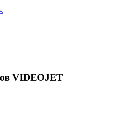
es
ров VIDEOJET