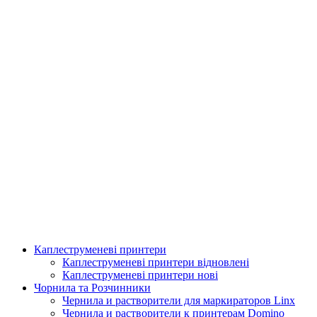
Каплеструменеві принтери
Аплікатор для горизонтальної поклейки етикетки
Каплеструменеві принтери відновлені
Каплеструменеві принтери нові
Подробнее
Чорнила та Розчинники
Чернила и растворители для маркираторов Linx
Чернила и растворители к принтерам Domino