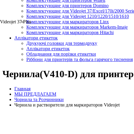
Комплектующие для принтеров Willett
Комплектующие для принтеров Domino
Комплектующие для Videojet 37/Excel/170i/2000 Seri
Комплектующие для Videojet 1210/1220/1510/1610
Videojet 37 Plus
Комплектующие для маркираторов Linx
Комплектующие для маркираторов Markem-Imaje
Комплектующие для маркираторов Hitachi
Аплікатори етикеток
Друкуючі головки для термодруку
Аплікатори етикеток
Обладнання для порізки етикетки
Ріббони для принтерів та фольга гарячого тиснення
Чернила(V410-D) для принте
Главная
МЫ ПРЕДЛАГАЕМ
Чорнила та Розчинники
Чернила и растворители для маркираторов Videojet