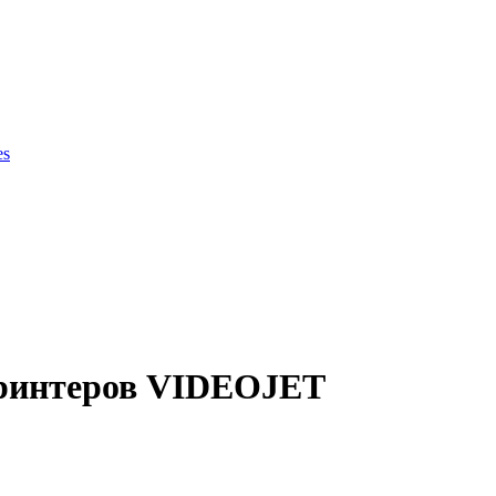
es
ки продукции
 принтеров VIDEOJET