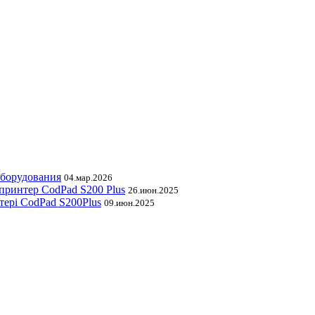
оборудования
04.мар.2026
принтер CodPad S200 Plus
26.июн.2025
тері CodPad S200Plus
09.июн.2025