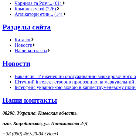
Чорнила та Розч... (61)
Комплектуючі (226)
Аплікатори етик... (14)
Разделы сайта
Каталог
Новости
Наши контакты
Новости
Вакансия - Инженер по обслуживанию маркировочного 
Штучний інтелект створив пропозицію на маркувальний 
Інтерфейс українською мовою в каплеструменевому прин
Наши контакты
08298, Украина, Киевская область,
пгт. Коцюбинское, ул. Пономарьова 2-Д
+38 (050) 469-20-04 (Viber)