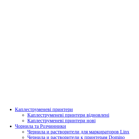
Каплеструменеві принтери
Аплікатор для горизонтальної поклейки етикетки
Каплеструменеві принтери відновлені
Каплеструменеві принтери нові
Подробнее
Чорнила та Розчинники
Чернила и растворители для маркираторов Linx
Чернила и растворители к принтерам Domino