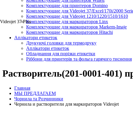
Комплектующие для принтеров Willett
Комплектующие для принтеров Domino
Комплектующие для Videojet 37/Excel/170i/2000 Seri
Комплектующие для Videojet 1210/1220/1510/1610
Videojet 37 Plus
Комплектующие для маркираторов Linx
Комплектующие для маркираторов Markem-Imaje
Комплектующие для маркираторов Hitachi
Аплікатори етикеток
Друкуючі головки для термодруку
Аплікатори етикеток
Обладнання для порізки етикетки
Ріббони для принтерів та фольга гарячого тиснення
Растворитель(201-0001-401)
Главная
МЫ ПРЕДЛАГАЕМ
Чорнила та Розчинники
Чернила и растворители для маркираторов Videojet