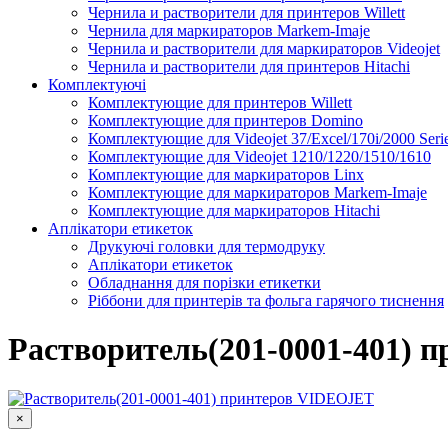
Чернила и растворители для принтеров Willett
Чернила для маркираторов Markem-Imaje
Чернила и растворители для маркираторов Videojet
Чернила и растворители для принтеров Hitachi
Комплектуючі
Комплектующие для принтеров Willett
Комплектующие для принтеров Domino
Комплектующие для Videojet 37/Excel/170i/2000 Seri
Комплектующие для Videojet 1210/1220/1510/1610
Комплектующие для маркираторов Linx
Комплектующие для маркираторов Markem-Imaje
Комплектующие для маркираторов Hitachi
Аплікатори етикеток
Друкуючі головки для термодруку
Аплікатори етикеток
Обладнання для порізки етикетки
Ріббони для принтерів та фольга гарячого тиснення
Каплеструйный принтер CodPad S200 Plus для маркиров
Подробнее
Растворитель(201-0001-401)
×