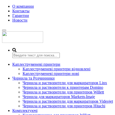
О компании
Контакты
Гарантии
Новости
Переключить
навигацию
Каплеструменеві принтери
Каплеструменеві принтери відновлені
Каплеструменеві принтери нові
Чорнила та Розчинники
Чернила и растворители для маркираторов Linx
Чернила и растворители к принтерам Domino
Чернила и растворители для принтеров Willett
Чернила для маркираторов Markem-Imaje
Чернила и растворители для маркираторов Videojet
Чернила и растворители для принтеров Hitachi
Комплектуючі