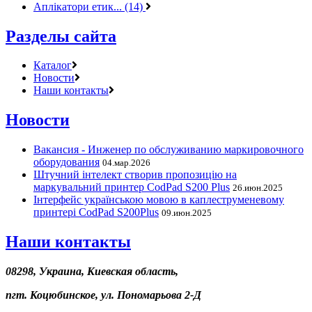
Аплікатори етик... (14)
Разделы сайта
Каталог
Новости
Наши контакты
Новости
Вакансия - Инженер по обслуживанию маркировочного
оборудования
04.мар.2026
Штучний інтелект створив пропозицію на
маркувальний принтер CodPad S200 Plus
26.июн.2025
Інтерфейс українською мовою в каплеструменевому
принтері CodPad S200Plus
09.июн.2025
Наши контакты
08298, Украина, Киевская область,
пгт. Коцюбинское, ул. Пономарьова 2-Д