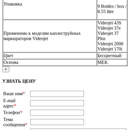
Упаковка
9 Bottles / box /
8.55 litre
Videojet 43S
Videojet 37e
Применимо к моделям каплеструйных
Videojet 37
маркираторов Videojet
Plus
Videojet 2000
Videojet 170i
Цвет
Бесцветный
Основа
MEK
×
УЗНАТЬ ЦЕНУ
Ваше имя
*
E-mail
адрес
*
Телефон
*
Тема
сообщения
*