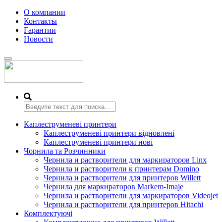
О компании
Контакты
Гарантии
Новости
Переключить
навигацию
Каплеструменеві принтери
Каплеструменеві принтери відновлені
Каплеструменеві принтери нові
Чорнила та Розчинники
Чернила и растворители для маркираторов Linx
Чернила и растворители к принтерам Domino
Чернила и растворители для принтеров Willett
Чернила для маркираторов Markem-Imaje
Чернила и растворители для маркираторов Videojet
Чернила и растворители для принтеров Hitachi
Комплектуючі