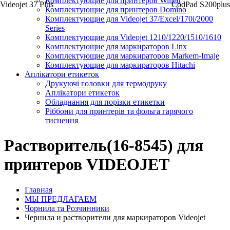
Комплектующие для принтеров Willett
Videojet 37 Plus
CodPad S200plus
Комплектующие для принтеров Domino
Комплектующие для Videojet 37/Excel/170i/2000
Series
Комплектующие для Videojet 1210/1220/1510/1610
Комплектующие для маркираторов Linx
Комплектующие для маркираторов Markem-Imaje
Комплектующие для маркираторов Hitachi
Аплікатори етикеток
Друкуючі головки для термодруку
Аплікатори етикеток
Обладнання для порізки етикетки
Ріббони для принтерів та фольга гарячого
тиснення
Растворитель(16-8545) для
принтеров VIDEOJET
Главная
МЫ ПРЕДЛАГАЕМ
Чорнила та Розчинники
Чернила и растворители для маркираторов Videojet