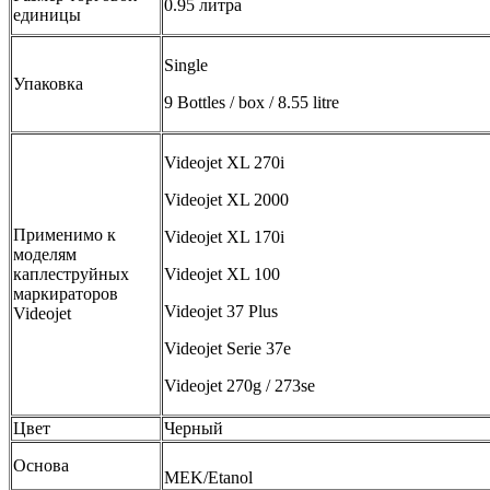
0.95 литра
единицы
Single
Упаковка
9 Bottles / box / 8.55 litre
Videojet XL 270i
Videojet XL 2000
Применимо к
Videojet XL 170i
моделям
каплеструйных
Videojet XL 100
маркираторов
Videojet 37 Plus
Videojet
Videojet Serie 37e
Videojet 270g / 273se
Цвет
Черный
Основа
MEK/Etanol