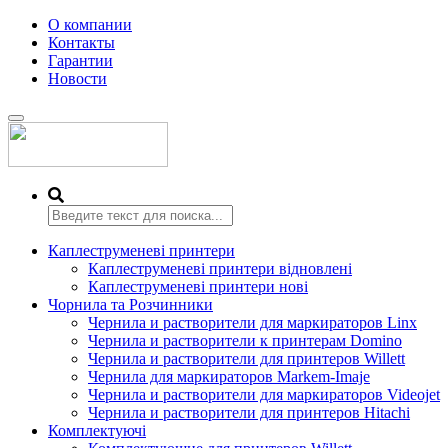
О компании
Контакты
Гарантии
Новости
Переключить
навигацию
Каплеструменеві принтери
Каплеструменеві принтери відновлені
Каплеструменеві принтери нові
Чорнила та Розчинники
Чернила и растворители для маркираторов Linx
Чернила и растворители к принтерам Domino
Чернила и растворители для принтеров Willett
Чернила для маркираторов Markem-Imaje
Чернила и растворители для маркираторов Videojet
Чернила и растворители для принтеров Hitachi
Комплектуючі