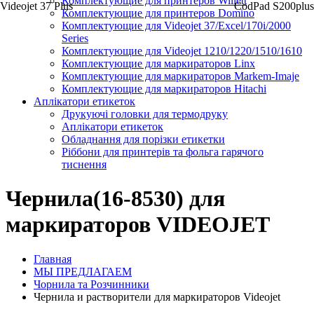
Комплектующие для принтеров Willett
Videojet 37 Plus
CodPad S200plus
Комплектующие для принтеров Domino
Комплектующие для Videojet 37/Excel/170i/2000
Series
Комплектующие для Videojet 1210/1220/1510/1610
Комплектующие для маркираторов Linx
Комплектующие для маркираторов Markem-Imaje
Комплектующие для маркираторов Hitachi
Аплікатори етикеток
Друкуючі головки для термодруку
Аплікатори етикеток
Обладнання для порізки етикетки
Ріббони для принтерів та фольга гарячого
тиснення
Чернила(16-8530) для
маркираторов VIDEOJET
Главная
МЫ ПРЕДЛАГАЕМ
Чорнила та Розчинники
Чернила и растворители для маркираторов Videojet