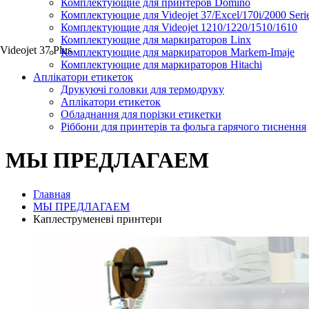
Комплектующие для принтеров Domino
Комплектующие для Videojet 37/Excel/170i/2000 Seri
Комплектующие для Videojet 1210/1220/1510/1610
Комплектующие для маркираторов Linx
Videojet 37 Plus
Комплектующие для маркираторов Markem-Imaje
Комплектующие для маркираторов Hitachi
Аплікатори етикеток
Друкуючі головки для термодруку
Аплікатори етикеток
Обладнання для порізки етикетки
Ріббони для принтерів та фольга гарячого тиснення
МЫ ПРЕДЛАГАЕМ
Главная
МЫ ПРЕДЛАГАЕМ
Каплеструменеві принтери