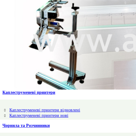
Каплеструменеві принтери
Аплікатор для горизонтальної поклейки етикетки
Подробнее
Каплеструменеві принтери відновлені
Каплеструменеві принтери нові
Чорнила та Розчинники