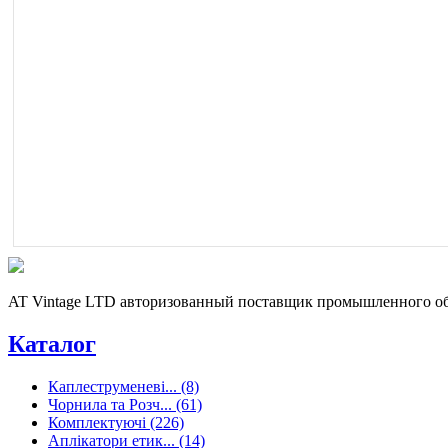
AT Vintage LTD авторизованный поставщик промышленного об
Каталог
Каплеструменеві... (8)
Чорнила та Розч... (61)
Комплектуючі (226)
Аплікатори етик... (14)