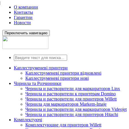
О компании
Контакты
Гарантии
Новости
Переключить навигацию
Каплеструменеві принтери
Каплеструменеві принтери відновлені
Каплеструменеві принтери нові
Чорнила та Розчинники
Чернила и растворители для маркираторов Linx
Чернила и растворители к принтерам Domino
Чернила и растворители для принтеров Willett
Чернила для маркираторов Markem-Imaje
Чернила и растворители для маркираторов Videojet
Чернила и растворители для принтеров Hitachi
Комплектуючі
Комплектующие для принтеров Willett