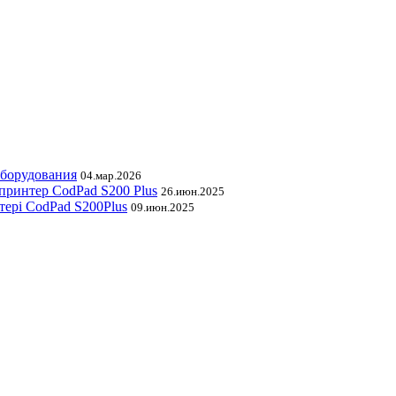
оборудования
04.мар.2026
принтер CodPad S200 Plus
26.июн.2025
тері CodPad S200Plus
09.июн.2025