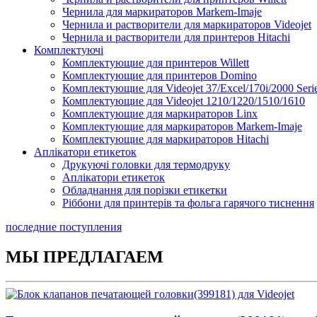
Чернила для маркираторов Markem-Imaje
Чернила и растворители для маркираторов Videojet
Чернила и растворители для принтеров Hitachi
Комплектуючі
Комплектующие для принтеров Willett
Комплектующие для принтеров Domino
Комплектующие для Videojet 37/Excel/170i/2000 Seri
Комплектующие для Videojet 1210/1220/1510/1610
Комплектующие для маркираторов Linx
Комплектующие для маркираторов Markem-Imaje
Комплектующие для маркираторов Hitachi
Аплікатори етикеток
Друкуючі головки для термодруку
Аплікатори етикеток
Обладнання для порізки етикетки
Ріббони для принтерів та фольга гарячого тиснення
Каплеструйный принтер CodPad S200 Plus для маркиров
последние поступления
Подробнее
МЫ ПРЕДЛАГАЕМ