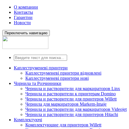
О компании
Контакты
Гарантии
Новости
Переключить навигацию
Каплеструменеві принтери
Каплеструменеві принтери відновлені
Каплеструменеві принтери нові
Чорнила та Розчинники
Чернила и растворители для маркираторов Linx
Чернила и растворители к принтерам Domino
Чернила и растворители для принтеров Willett
Чернила для маркираторов Markem-Imaje
Чернила и растворители для маркираторов Videojet
Чернила и растворители для принтеров Hitachi
Комплектуючі
Комплектующие для принтеров Willett