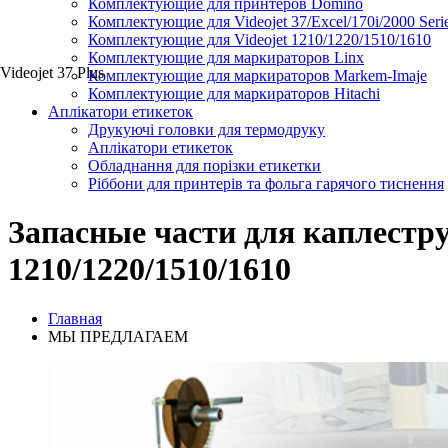
Комплектующие для принтеров Domino
Комплектующие для Videojet 37/Excel/170i/2000 Seri
Комплектующие для Videojet 1210/1220/1510/1610
Комплектующие для маркираторов Linx
Videojet 37 Plus
Комплектующие для маркираторов Markem-Imaje
Комплектующие для маркираторов Hitachi
Аплікатори етикеток
Друкуючі головки для термодруку
Аплікатори етикеток
Обладнання для порізки етикетки
Ріббони для принтерів та фольга гарячого тиснення
Запасные части для каплестр
1210/1220/1510/1610
Главная
МЫ ПРЕДЛАГАЕМ