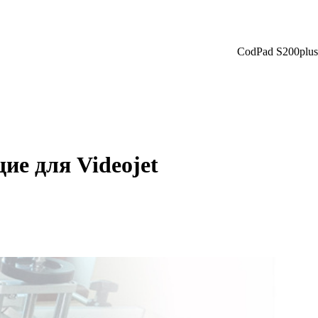
CodPad S200plus
е для Videojet