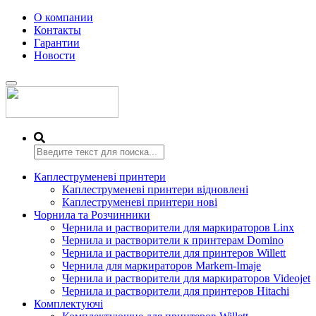
О компании
Контакты
Гарантии
Новости
Переключить
навигацию
Каплеструменеві принтери
Каплеструменеві принтери відновлені
Каплеструменеві принтери нові
Чорнила та Розчинники
Чернила и растворители для маркираторов Linx
Чернила и растворители к принтерам Domino
Чернила и растворители для принтеров Willett
Чернила для маркираторов Markem-Imaje
Чернила и растворители для маркираторов Videojet
Чернила и растворители для принтеров Hitachi
Комплектуючі