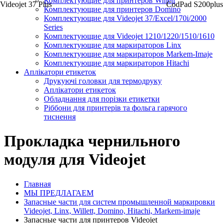
Комплектующие для принтеров Willett
Videojet 37 Plus
CodPad S200plus
Комплектующие для принтеров Domino
Комплектующие для Videojet 37/Excel/170i/2000
Series
Комплектующие для Videojet 1210/1220/1510/1610
Комплектующие для маркираторов Linx
Комплектующие для маркираторов Markem-Imaje
Комплектующие для маркираторов Hitachi
Аплікатори етикеток
Друкуючі головки для термодруку
Аплікатори етикеток
Обладнання для порізки етикетки
Ріббони для принтерів та фольга гарячого
тиснення
Прокладка чернильного
модуля для Videojet
Главная
МЫ ПРЕДЛАГАЕМ
Запасные части для систем промышленной маркировки
Videojet, Linx, Willett, Domino, Hitachi, Markem-imaje
Запасные части для принтеров Videojet