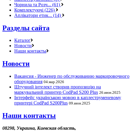
Чорнила та Розч... (61)
Комплектуючі (226)
Аплікатори етик... (14)
Разделы сайта
Каталог
Новости
Наши контакты
Новости
Вакансия - Инженер по обслуживанию маркировочного
оборудования
04.мар.2026
Штучний інтелект створив пропозицію на
маркувальний принтер CodPad S200 Plus
26.июн.2025
Інтерфейс українською мовою в каплеструменевому
принтері CodPad S200Plus
09.июн.2025
Наши контакты
08298, Украина, Киевская область,