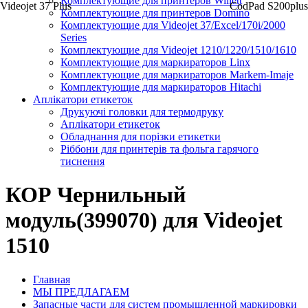
Комплектующие для принтеров Willett
Videojet 37 Plus
CodPad S200plus
Комплектующие для принтеров Domino
Комплектующие для Videojet 37/Excel/170i/2000
Series
Комплектующие для Videojet 1210/1220/1510/1610
Комплектующие для маркираторов Linx
Комплектующие для маркираторов Markem-Imaje
Комплектующие для маркираторов Hitachi
Аплікатори етикеток
Друкуючі головки для термодруку
Аплікатори етикеток
Обладнання для порізки етикетки
Ріббони для принтерів та фольга гарячого
тиснення
КОР Чернильный
модуль(399070) для Videojet
1510
Главная
МЫ ПРЕДЛАГАЕМ
Запасные части для систем промышленной маркировки