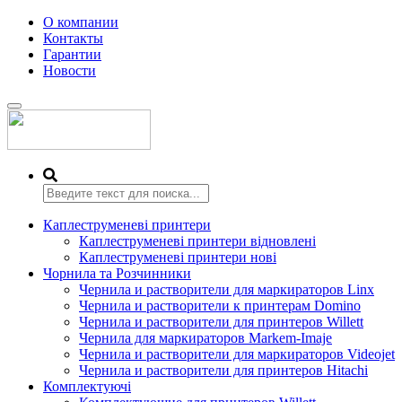
О компании
Контакты
Гарантии
Новости
Переключить
навигацию
Каплеструменеві принтери
Каплеструменеві принтери відновлені
Каплеструменеві принтери нові
Чорнила та Розчинники
Чернила и растворители для маркираторов Linx
Чернила и растворители к принтерам Domino
Чернила и растворители для принтеров Willett
Чернила для маркираторов Markem-Imaje
Чернила и растворители для маркираторов Videojet
Чернила и растворители для принтеров Hitachi
Комплектуючі