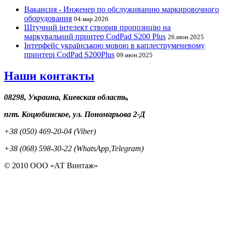
Вакансия - Инженер по обслуживанию маркировочного
оборудования
04.мар.2026
Штучний інтелект створив пропозицію на
маркувальний принтер CodPad S200 Plus
26.июн.2025
Інтерфейс українською мовою в каплеструменевому
принтері CodPad S200Plus
09.июн.2025
Наши контакты
08298, Украина, Киевская область,
пгт. Коцюбинское, ул. Пономарьова 2-Д
+38 (050) 469-20-04 (Viber)
+38 (068) 598-30-22 (WhatsApp,Telegram)
© 2010 ООО «АТ Винтаж»