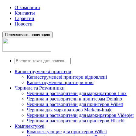
О компании
Контакты
Гарантии
Новости
Переключить навигацию
Каплеструменеві принтери
Каплеструменеві принтери відновлені
Каплеструменеві принтери нові
Чорнила та Розчинники
Чернила и растворители для маркираторов Linx
Чернила и растворители к принтерам Domino
Чернила и растворители для принтеров Willett
Чернила для маркираторов Markem-Imaje
Чернила и растворители для маркираторов Videojet
Чернила и растворители для принтеров Hitachi
Комплектуючі
Комплектующие для принтеров Willett