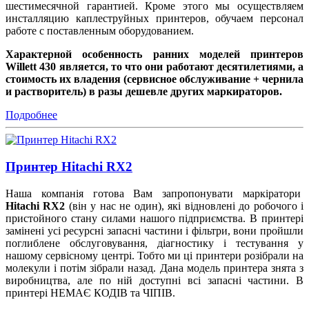
шестимесячной гарантией. Кроме этого мы осуществляем
инсталляцию каплеструйных принтеров, обучаем персонал
работе с поставленным оборудованием.
Характерной особенность ранних моделей принтеров
Willett 430 является, то что они работают десятилетиями, а
стоимость их владения (сервисное обслуживание + чернила
и растворитель) в разы дешевле других маркираторов.
Подробнее
Принтер Hitachi RX2
Наша компанія готова Вам запропонувати маркіратори
Hitachi RX2
(він у нас не один), які відновлені до робочого і
пристойного стану силами нашого підприємства. В принтері
замінені усі ресурсні запасні частини і фільтри, вони пройшли
поглиблене обслуговування, діагностику і тестування у
нашому сервісному центрі. Тобто ми ці принтери розібрали на
молекули і потім зібрали назад. Дана модель принтера знята з
виробництва, але по ній доступні всі запасні частини. В
принтері НЕМАЄ КОДІВ та ЧІПІВ.