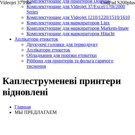
Комплектующие для принтеров Domino
Videojet 37 Plus
CodPad S200plus
Комплектующие для Videojet 37/Excel/170i/2000
Series
Комплектующие для Videojet 1210/1220/1510/1610
Комплектующие для маркираторов Linx
Комплектующие для маркираторов Markem-Imaje
Комплектующие для маркираторов Hitachi
Аплікатори етикеток
Друкуючі головки для термодруку
Аплікатори етикеток
Обладнання для порізки етикетки
Ріббони для принтерів та фольга гарячого
тиснення
Каплеструменеві принтери
відновлені
Главная
МЫ ПРЕДЛАГАЕМ