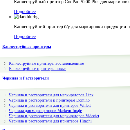
Каплеструйный принтер CodPad S200 Plus для маркиров
Подробнее
Каплеструйний принтер б/у для маркировки продукции н
Подробнее
Каплеструйные принтеры
Каплеструйные принтеры востановленные
Каплеструйные принтеры новые
Чернила и Растворители
Чернила и растворители для маркираторов Linx
Чернила и растворители к принтерам Domino
Чернила и растворители для принтеров Willett
Чернила для маркираторов Markem-Imaje
Чернила и растворители для маркираторов Videojet
Чернила и растворители для принтеров Hitachi