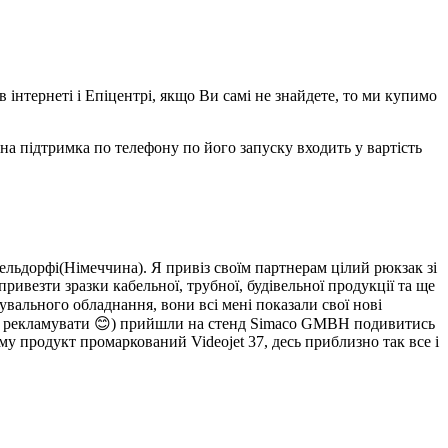
 інтернеті і Епіцентрі, якщо Ви самі не знайдете, то ми купимо
на підтримка по телефону по його запуску входить у вартість
ельдорфі(Німеччина). Я привіз своїм партнерам цілий рюкзак зі
везти зразки кабельної, трубної, будівельної продукції та ще
кувального обладнання, вони всі мені показали свої нові
ду їх рекламувати 😊) прийшли на стенд Simaco GMBH подивитись
ому продукт промаркований Videojet 37, десь приблизно так все і