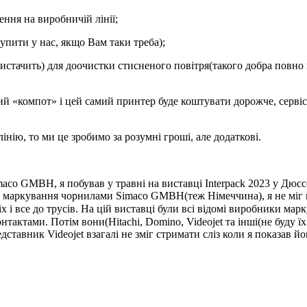
ння на виробничій лінії;
упити у нас, якщо Вам таки треба);
истачить) для доочистки стисненого повітря(такого добра повно в
ший «компот» і цей самий принтер буде коштувати дорожче, сервіс
нію, то ми це зробимо за розумні гроші, але додаткові.
aco GMBH, я побував у травні на виставці Interpack 2023 у Дюсс
 маркування чорнилами Simaco GMBH(теж Німеччина), я не міг при
х і все до трусів. На цій виставці були всі відомі виробники мар
контактами. Потім вони(Hitachi, Domino, Videojet та інші(не бу
ставник Videojet взагалі не зміг стримати сліз коли я показав й