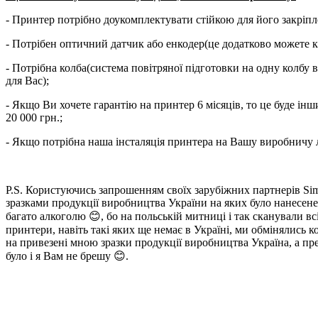
- Принтер потрібно доукомплектувати стійкою для його закріпле
- Потрібен оптичний датчик або енкодер(це додатково можете к
- Потрібна колба(система повітряної підготовки на одну колбу в
для Вас);
- Якщо Ви хочете гарантію на принтер 6 місяців, то це буде ін
20 000 грн.;
- Якщо потрібна наша інсталяція принтера на Вашу виробничу лі
P.S. Користуючись запрошенням своїх зарубіжних партнерів Sim
зразками продукції виробництва України на яких було нанесене
багато алкоголю 😊, бо на польській митниці і так сканували всі
принтери, навіть такі яких ще немає в Україні, ми обмінялись 
на привезені мною зразки продукції виробництва Україна, а пред
було і я Вам не брешу 😊.