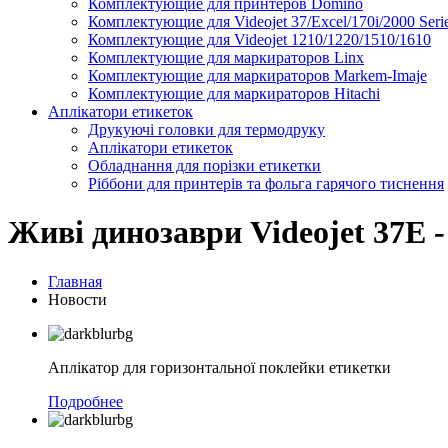
Комплектующие для принтеров Domino
Комплектующие для Videojet 37/Excel/170i/2000 Seri
Комплектующие для Videojet 1210/1220/1510/1610
Комплектующие для маркираторов Linx
Комплектующие для маркираторов Markem-Imaje
Комплектующие для маркираторов Hitachi
Аплікатори етикеток
Друкуючі головки для термодруку
Аплікатори етикеток
Обладнання для порізки етикетки
Ріббони для принтерів та фольга гарячого тиснення
Живі динозаври Videojet 37E 
Главная
Новости
Аплікатор для горизонтальної поклейки етикетки
Подробнее