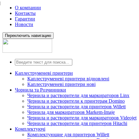
О компании
Контакты
Гарантии
Новости
Переключить навигацию
Каплеструменеві принтери
Каплеструменеві принтери відновлені
Каплеструменеві принтери нові
Чорнила та Розчинники
Чернила и растворители для маркираторов Linx
Чернила и растворители к принтерам Domino
Чернила и растворители для принтеров Willett
Чернила для маркираторов Markem-Imaje
Чернила и растворители для маркираторов Videojet
Чернила и растворители для принтеров Hitachi
Комплектуючі
Комплектующие для принтеров Willett