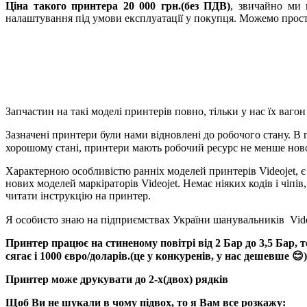
Ціна такого принтера 20 000 грн.(без ПДВ)
, звичайно ми
налаштування під умови експлуатації у покупця. Можемо прост
Запчастин на такі моделі принтерів повно, тільки у нас їх ваго
Зазначені принтери були нами відновлені до робочого стану. В 
хорошому стані, принтери мають робочий ресурс не менше ново
Характерною особливістю ранніх моделей принтерів Videojet, є 
нових моделей маркіраторів Videojet. Немає ніяких кодів і чіп
читати інструкцію на принтер.
Я особисто знаю на підприємствах України шанувальників Video
Принтер працює на стиненому повітрі від 2 Бар до 3,5 Бар, 
сягає і 1000 євро/доларів.(це у конкуренів, у нас дешевше 😊)
Принтер може друкувати до 2-х(двох) рядків
Щоб Ви не шукали в чому підвох, то я Вам все розкажу: