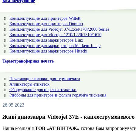
Комплектующие
Комплектующие для принтеров Willett
Комплектующие для принтеров Domino
Комплектующие для Videojet 37/Excel/170i/2000 Series
Комплектующие для Videojet 1210/1220/1510/1610
Комплектующие для маркираторов Linx
Комплектующие для маркираторов Markem-Imaje
Комплектующие для маркираторов Hitachi
Термотрансферная печать
Печатающие головки для термопечати
Апликаторы етикеток
Оборудование для порезки этикетки
Риббоны для принтеров и фольга горячего тиснения
26.05.2023
Живі динозаври Videojet 37E - каплеструменевог
Наша компанія
ТОВ «АТ ВІНТАЖ»
готова Вам запропонувати