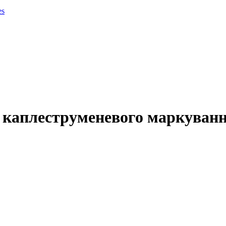
es
- каплеструменевого маркуван