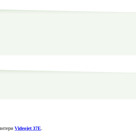
ринтери
Videojet 37E
.