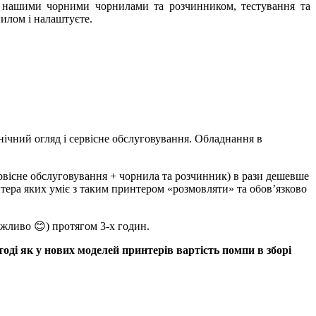
у нашими чорними чорнилами та розчинником, тестування та
илом і налаштуєте.
нічний огляд і сервісне обслуговування. Обладнання в
ервісне обслуговування + чорнила та розчинник) в рази дешевше
интера яких уміє з таким принтером «розмовляти» та обов’язково
ажливо 😊) протягом 3-х годин.
оді як у нових моделей принтерів вартість помпи в зборі