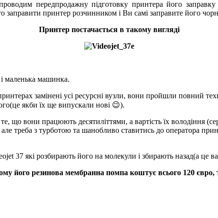
 проводим передпродажну підготовку принтера його заправк
о заправити принтер розчинником і Ви самі заправите його чорн
Принтер постачається в такому вигляді
н і маленька машинка.
принтерах замінені усі ресурсні вузли, вони пройшли повний тех
го(це якби їх ще випускали нові 😉).
те, що вони працюють десятиліттями, а вартість їх володіння (с
ів, але треба з турботою та шанобливо ставитись до оператора пр
jet 37 які розбирають його на молекули і збирають назад(а це в
тому його резинова мембранна помпа коштує всього 120 євро, т