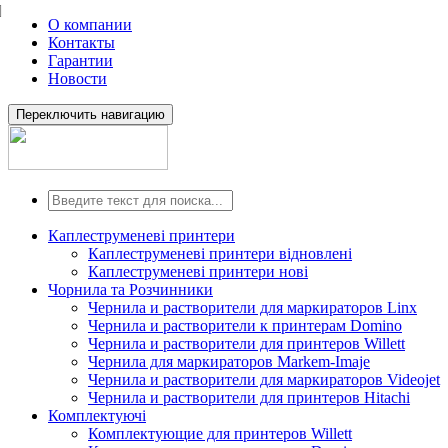
О компании
Контакты
Гарантии
Новости
Переключить навигацию
Каплеструменеві принтери
Каплеструменеві принтери відновлені
Каплеструменеві принтери нові
Чорнила та Розчинники
Чернила и растворители для маркираторов Linx
Чернила и растворители к принтерам Domino
Чернила и растворители для принтеров Willett
Чернила для маркираторов Markem-Imaje
Чернила и растворители для маркираторов Videojet
Чернила и растворители для принтеров Hitachi
Комплектуючі
Комплектующие для принтеров Willett