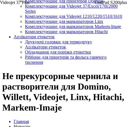
Комплектующие для принтеров Domino
Videojet 37 Plus
CodPad S200plus
Комплектующие для Videojet 37/Excel/170i/2000
Series
Комплектующие для Videojet 1210/1220/1510/1610
Комплектующие для маркираторов Linx
Комплектующие для маркираторов Markem-Imaje
Комплектующие для маркираторов Hitachi
Аплікатори етикеток
Друкуючі головки для термодруку
Аплікатори етикеток
Обладнання для порізки етикетки
Ріббони для принтерів та фольга гарячого
тиснення
Не прекурсорные чернила и
растворители для Domino,
Willett, Videojet, Linx, Hitachi,
Markem-Imaje
Главная
Новости