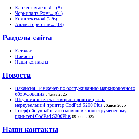
Каплеструменеві... (8)
Чорнила та Розч... (61)
Комплектуючі (226)
Аплікатори етик... (14)
Разделы сайта
Каталог
Новости
Наши контакты
Новости
Вакансия - Инженер по обслуживанию маркировочного
оборудования
04.мар.2026
Штучний інтелект створив пропозицію на
маркувальний принтер CodPad S200 Plus
26.июн.2025
Інтерфейс українською мовою в каплеструменевому
принтері CodPad S200Plus
09.июн.2025
Наши контакты