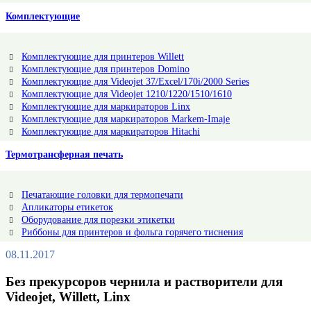
Комплектующие
Комплектующие для принтеров Willett
Комплектующие для принтеров Domino
Комплектующие для Videojet 37/Excel/170i/2000 Series
Комплектующие для Videojet 1210/1220/1510/1610
Комплектующие для маркираторов Linx
Комплектующие для маркираторов Markem-Imaje
Комплектующие для маркираторов Hitachi
Термотрансферная печать
Печатающие головки для термопечати
Апликаторы етикеток
Оборудование для порезки этикетки
Риббоны для принтеров и фольга горячего тиснения
08.11.2017
Без прекурсоров чернила и растворители для
Videojet, Willett, Linx