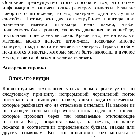
Основное преимущество этого способа в том, что объем
информации ограничен только размером этикетки. Если же
говорить о штрихкоде, то это, наверное, один из лучших
способов. Потому что для каплеструйного принтера при
нанесении именно штрихкода очень важно, чтобы
поверхность была ровная, скорость движения по конвейеру
постоянная и не очень высокая. Кроме того, не на каждый
материал можно нанести штрих-код, поскольку многие
бликуют, и код просто не читается сканером. Термоспособом
печатаются этикетки, которые могут быть наклеены в нужное
место, и таким образом проблема исчезает.
Авторская справка
О том, что внутри
Каплеструйная технология малых знаков реализуется по
следующему принципу: непрерывный чернильный поток
поступает в печатающую головку, в ней находятся элементы,
которые разбивают его на отдельные капельки. На выходе из
печатающей головки образуется поток отдельных капель,
которые проходят через так называемые отклоняющие
пластины. Когда подается команда на печать, то капли
ложатся в соответствии определенным буквам, знакам или
другим символам. Все это происходит без контакта с