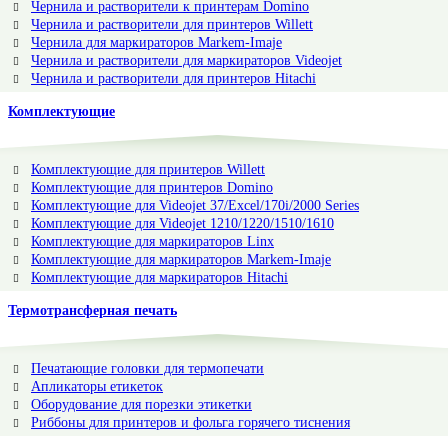
Чернила и растворители к принтерам Domino
Чернила и растворители для принтеров Willett
Чернила для маркираторов Markem-Imaje
Чернила и растворители для маркираторов Videojet
Чернила и растворители для принтеров Hitachi
Комплектующие
Комплектующие для принтеров Willett
Комплектующие для принтеров Domino
Комплектующие для Videojet 37/Excel/170i/2000 Series
Комплектующие для Videojet 1210/1220/1510/1610
Комплектующие для маркираторов Linx
Комплектующие для маркираторов Markem-Imaje
Комплектующие для маркираторов Hitachi
Термотрансферная печать
Печатающие головки для термопечати
Апликаторы етикеток
Оборудование для порезки этикетки
Риббоны для принтеров и фольга горячего тиснения