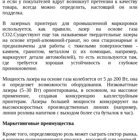
и если у покупателей вдруг возникнут претензии к качеству
товара, всегда можно определить, настоящий он или
подделка.
В лазерных принтерах для промышленной маркировки
используется, как правило, лазер на основе газа
СО2.Существуют еще так называемые твердотельные лазеры
на основе итрий-алюминий-гранат, но они стационарные и
предназначены для работы с тяжелыми поверхностями -
камнем, гранитом, металлом (с их помощью, например,
маркируют детали автомобилей), то есть используются там,
где требуется хорошая устойчивость и глубокое
проникновение.
Мощность лазера на основе газа колеблется от 5 до 200 Вт, она
и определяет возможности оборудования. Низковаттные
лазеры (5–30 Вт) ориентированы, в основном, на массовое
применение, создавая конкуренцию каплеструйным
принтерам. Лазеры большей мощности конкурируют на
высокоскоростных производственных линиях (например,
линии розлива напитков с выходом более ста бутылок в час).
Маркетинговые преимущества
Кроме того, определяющую роль может сыграть сектор рынка,
в котором позиционируется продукт - массовый или элитный.