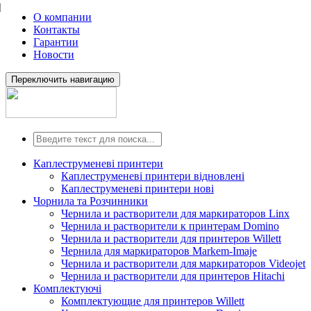
О компании
Контакты
Гарантии
Новости
Переключить навигацию
Каплеструменеві принтери
Каплеструменеві принтери відновлені
Каплеструменеві принтери нові
Чорнила та Розчинники
Чернила и растворители для маркираторов Linx
Чернила и растворители к принтерам Domino
Чернила и растворители для принтеров Willett
Чернила для маркираторов Markem-Imaje
Чернила и растворители для маркираторов Videojet
Чернила и растворители для принтеров Hitachi
Комплектуючі
Комплектующие для принтеров Willett