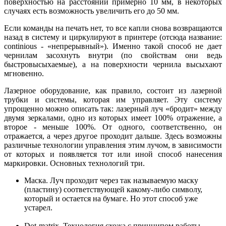
поверхностью на расстоянии примерно 10 мм, в некоторых
случаях есть возможность увеличить его до 50 мм.
Если команды на печать нет, то все капли снова возвращаются
назад в систему и циркулируют в принтере (отсюда название:
continious - «непрерывный»). Именно такой способ не дает
чернилам засохнуть внутри (по свойствам они ведь
быстровысыхаемые), а на поверхности чернила высыхают
мгновенно.
Лазерное оборудование, как правило, состоит из лазерной
трубки и системы, которая им управляет. Эту систему
упрощенно можно описать так: лазерный луч «бродит» между
двумя зеркалами, одно из которых имеет 100% отражение, а
второе - меньше 100%. От одного, соответственно, он
отражается, а через другое проходит дальше. Здесь возможны
различные технологии управления этим лучом, в зависимости
от которых и появляется тот или иной способ нанесения
маркировки. Основных технологий три.
Маска. Луч проходит через так называемую маску
(пластину) соответствующей какому-либо символу,
который и остается на бумаге. Но этот способ уже
устарел.
Dot-matrix. Технология схожа с принципом работы