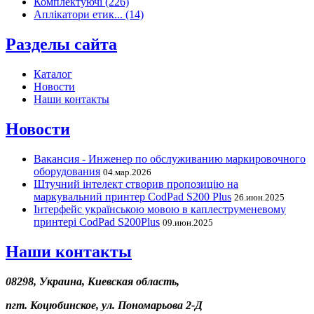
Комплектуючі (226)
Аплікатори етик... (14)
Разделы сайта
Каталог
Новости
Наши контакты
Новости
Вакансия - Инженер по обслуживанию маркировочного
оборудования
04.мар.2026
Штучний інтелект створив пропозицію на
маркувальний принтер CodPad S200 Plus
26.июн.2025
Інтерфейс українською мовою в каплеструменевому
принтері CodPad S200Plus
09.июн.2025
Наши контакты
08298, Украина, Киевская область,
пгт. Коцюбинское, ул. Пономарьова 2-Д