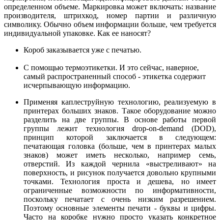
определенном объеме. Маркировка может включать: название
производителя, штрихкод, номер партии и различную
символику. Обычно объем информации больше, чем требуется
индивидуальной упаковке. Как ее наносят?
Короб заказывается уже с печатью.
С помощью термоэтикетки. И это сейчас, наверное,
самый распространенный способ - этикетка содержит
исчерпывающую информацию.
Применяя каплеструйную технологию, реализуемую в
принтерах больших знаков. Такое оборудование можно
разделить на две группы. В основе работы первой
группы лежит технология drop-on-demand (DOD),
принцип которой заключается в следующем:
печатающая головка (больше, чем в принтерах малых
знаков) может иметь несколько, например семь,
отверстий. Из каждой чернила «выстреливают» на
поверхность, и рисунок получается довольно крупными
точками. Технология проста и дешева, но имеет
ограниченные возможности по информативности,
поскольку печатает с очень низким разрешением.
Поэтому основные элементы печати - буквы и цифры.
Часто на коробке нужно просто указать конкретное