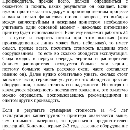
Производитель, прежде всего, должен определиться с
бюджетом и понять, каких результатов он ожидает. Если
нужно просто «залатать дыру» в производственном процессе
и важна только финансовая сторона вопроса, то выбирая
между каплеструйным и лазерным принтером, необходимо
учитывать один основной момент - насколько интенсивно
принтер будет использоваться. Если ему надлежит работать 24
ч в сутки и скорость потока при этом высокая (хотя
производственная линия может быть небольшая), то имеет
смысл, прежде всего, посчитать стоимость владения этим
оборудованием - то есть во сколько обойдется эксплуатация.
Сюда входят, в первую очередь, чернила и растворители
(причем растворителя расходуется больше, чем чернил,
поэтому большую часть расходов очень часто составляет
именно он). Далее нужно обязательно узнать, сколько стоят
запасные части, сервисные услуги, во что обойдется простой
оборудования, какова степень его надежности. Несмотря на
кажущуюся эфемерность последнего заявления, это зачастую
можно определить, воспользовавшись рекомендациями и
опытом других производств.
Если в результате суммарная стоимость за 4–5 лет
эксплуатации каплеструйного принтера оказывается выше,
чем стоимость лазерного, то однозначно предпочтителен
последний. Конечно, первые 2–3 года лазерное оборудование