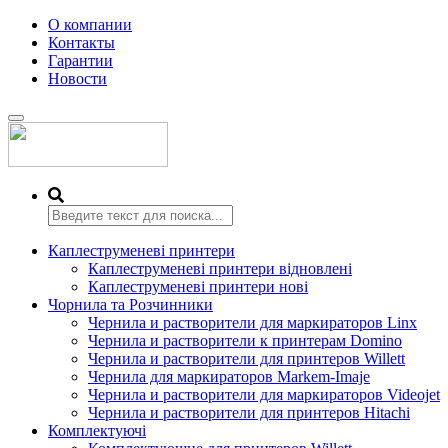
О компании
Контакты
Гарантии
Новости
Переключить
навигацию
Каплеструменеві принтери
Каплеструменеві принтери відновлені
Каплеструменеві принтери нові
Чорнила та Розчинники
Чернила и растворители для маркираторов Linx
Чернила и растворители к принтерам Domino
Чернила и растворители для принтеров Willett
Чернила для маркираторов Markem-Imaje
Чернила и растворители для маркираторов Videojet
Чернила и растворители для принтеров Hitachi
Комплектуючі