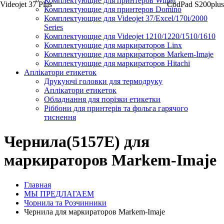
Комплектующие для принтеров Willett
Videojet 37 Plus
CodPad S200plus
Комплектующие для принтеров Domino
Комплектующие для Videojet 37/Excel/170i/2000
Series
Комплектующие для Videojet 1210/1220/1510/1610
Комплектующие для маркираторов Linx
Комплектующие для маркираторов Markem-Imaje
Комплектующие для маркираторов Hitachi
Аплікатори етикеток
Друкуючі головки для термодруку
Аплікатори етикеток
Обладнання для порізки етикетки
Ріббони для принтерів та фольга гарячого
тиснення
Чернила(5157E) для
маркираторов Markem-Imaje
Главная
МЫ ПРЕДЛАГАЕМ
Чорнила та Розчинники
Чернила для маркираторов Markem-Imaje