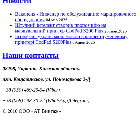
Новости
Вакансия - Инженер по обслуживанию маркировочного
оборудования
04.мар.2026
Штучний інтелект створив пропозицію на
маркувальний принтер CodPad S200 Plus
26.июн.2025
Інтерфейс українською мовою в каплеструменевому
принтері CodPad S200Plus
09.июн.2025
Наши контакты
08298, Украина, Киевская область,
пгт. Коцюбинское, ул. Пономарьова 2-Д
+38 (050) 469-20-04 (Viber)
+38 (068) 598-30-22 (WhatsApp,Telegram)
© 2010 ООО «АТ Винтаж»