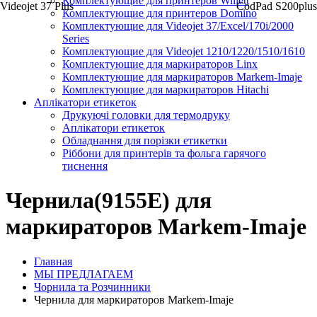
Комплектующие для принтеров Willett
Videojet 37 Plus
CodPad S200plus
Комплектующие для принтеров Domino
Комплектующие для Videojet 37/Excel/170i/2000
Series
Комплектующие для Videojet 1210/1220/1510/1610
Комплектующие для маркираторов Linx
Комплектующие для маркираторов Markem-Imaje
Комплектующие для маркираторов Hitachi
Аплікатори етикеток
Друкуючі головки для термодруку
Аплікатори етикеток
Обладнання для порізки етикетки
Ріббони для принтерів та фольга гарячого
тиснення
Чернила(9155E) для
маркираторов Markem-Imaje
Главная
МЫ ПРЕДЛАГАЕМ
Чорнила та Розчинники
Чернила для маркираторов Markem-Imaje