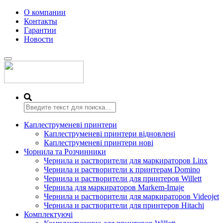
О компании
Контакты
Гарантии
Новости
Переключить
навигацию
Каплеструменеві принтери
Каплеструменеві принтери відновлені
Каплеструменеві принтери нові
Чорнила та Розчинники
Чернила и растворители для маркираторов Linx
Чернила и растворители к принтерам Domino
Чернила и растворители для принтеров Willett
Чернила для маркираторов Markem-Imaje
Чернила и растворители для маркираторов Videojet
Чернила и растворители для принтеров Hitachi
Комплектуючі