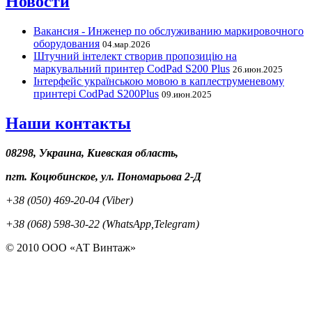
Новости
Вакансия - Инженер по обслуживанию маркировочного
оборудования
04.мар.2026
Штучний інтелект створив пропозицію на
маркувальний принтер CodPad S200 Plus
26.июн.2025
Інтерфейс українською мовою в каплеструменевому
принтері CodPad S200Plus
09.июн.2025
Наши контакты
08298, Украина, Киевская область,
пгт. Коцюбинское, ул. Пономарьова 2-Д
+38 (050) 469-20-04 (Viber)
+38 (068) 598-30-22 (WhatsApp,Telegram)
© 2010 ООО «АТ Винтаж»