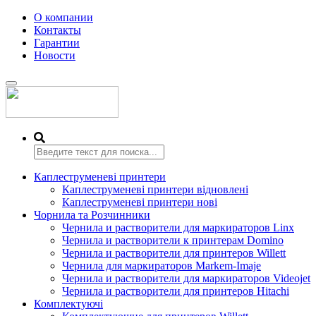
О компании
Контакты
Гарантии
Новости
Переключить
навигацию
Каплеструменеві принтери
Каплеструменеві принтери відновлені
Каплеструменеві принтери нові
Чорнила та Розчинники
Чернила и растворители для маркираторов Linx
Чернила и растворители к принтерам Domino
Чернила и растворители для принтеров Willett
Чернила для маркираторов Markem-Imaje
Чернила и растворители для маркираторов Videojet
Чернила и растворители для принтеров Hitachi
Комплектуючі