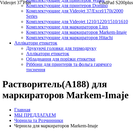
Комплектующие для принтеров Willett
Videojet 37 Plus
CodPad S200plus
Комплектующие для принтеров Domino
Комплектующие для Videojet 37/Excel/170i/2000
Series
Комплектующие для Videojet 1210/1220/1510/1610
Комплектующие для маркираторов Linx
Комплектующие для маркираторов Markem-Imaje
Комплектующие для маркираторов Hitachi
Аплікатори етикеток
Друкуючі головки для термодруку
Аплікатори етикеток
Обладнання для порізки етикетки
Ріббони для принтерів та фольга гарячого
тиснення
Растворитель(A188) для
маркираторов Markem-Imaje
Главная
МЫ ПРЕДЛАГАЕМ
Чорнила та Розчинники
Чернила для маркираторов Markem-Imaje