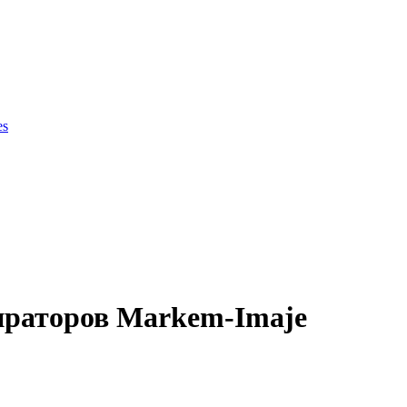
es
ки продукции
ираторов Markem-Imaje