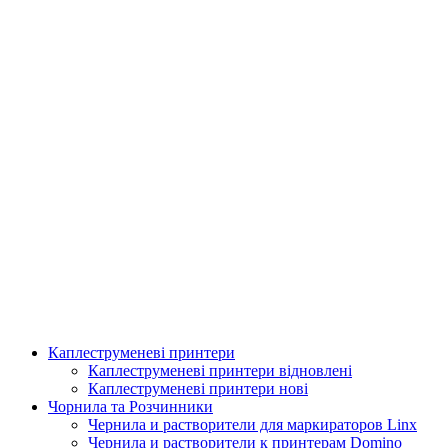
Каплеструменеві принтери
Аплікатор для горизонтальної поклейки етикетки
Каплеструменеві принтери відновлені
Каплеструменеві принтери нові
Подробнее
Чорнила та Розчинники
Чернила и растворители для маркираторов Linx
Чернила и растворители к принтерам Domino