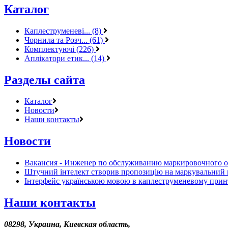
Каталог
Каплеструменеві... (8)
Чорнила та Розч... (61)
Комплектуючі (226)
Аплікатори етик... (14)
Разделы сайта
Каталог
Новости
Наши контакты
Новости
Вакансия - Инженер по обслуживанию маркировочного 
Штучний інтелект створив пропозицію на маркувальний 
Інтерфейс українською мовою в каплеструменевому прин
Наши контакты
08298, Украина, Киевская область,