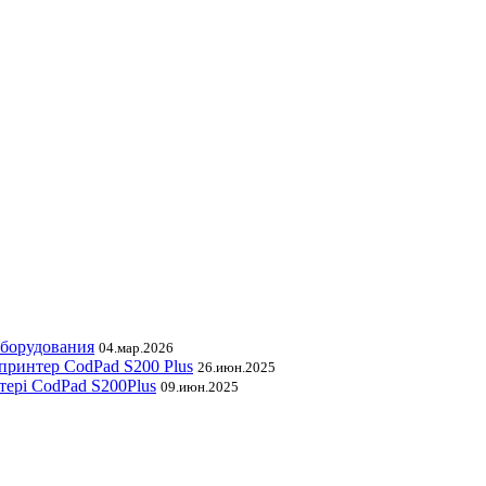
оборудования
04.мар.2026
принтер CodPad S200 Plus
26.июн.2025
тері CodPad S200Plus
09.июн.2025