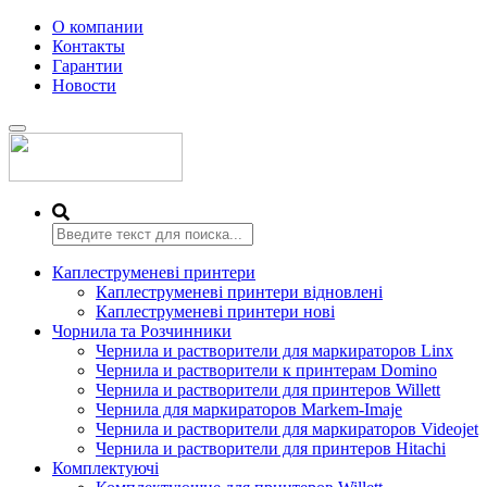
О компании
Контакты
Гарантии
Новости
Переключить
навигацию
Каплеструменеві принтери
Каплеструменеві принтери відновлені
Каплеструменеві принтери нові
Чорнила та Розчинники
Чернила и растворители для маркираторов Linx
Чернила и растворители к принтерам Domino
Чернила и растворители для принтеров Willett
Чернила для маркираторов Markem-Imaje
Чернила и растворители для маркираторов Videojet
Чернила и растворители для принтеров Hitachi
Комплектуючі