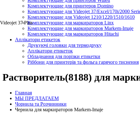
Комплектующие для принтеров Willett
Комплектующие для принтеров Domino
Комплектующие для Videojet 37/Excel/170i/2000 Seri
Комплектующие для Videojet 1210/1220/1510/1610
Videojet 37 Plus
Комплектующие для маркираторов Linx
Комплектующие для маркираторов Markem-Imaje
Комплектующие для маркираторов Hitachi
Аплікатори етикеток
Друкуючі головки для термодруку
Аплікатори етикеток
Обладнання для порізки етикетки
Ріббони для принтерів та фольга гарячого тиснення
Растворитель(8188) для марк
Главная
МЫ ПРЕДЛАГАЕМ
Чорнила та Розчинники
Чернила для маркираторов Markem-Imaje