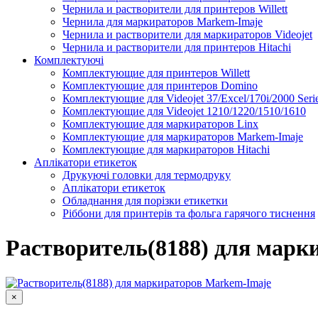
Чернила и растворители для принтеров Willett
Чернила для маркираторов Markem-Imaje
Чернила и растворители для маркираторов Videojet
Чернила и растворители для принтеров Hitachi
Комплектуючі
Комплектующие для принтеров Willett
Комплектующие для принтеров Domino
Комплектующие для Videojet 37/Excel/170i/2000 Seri
Комплектующие для Videojet 1210/1220/1510/1610
Комплектующие для маркираторов Linx
Комплектующие для маркираторов Markem-Imaje
Комплектующие для маркираторов Hitachi
Аплікатори етикеток
Друкуючі головки для термодруку
Аплікатори етикеток
Обладнання для порізки етикетки
Ріббони для принтерів та фольга гарячого тиснення
Каплеструйный принтер CodPad S200 Plus для маркиров
Подробнее
Растворитель(8188) для марк
×