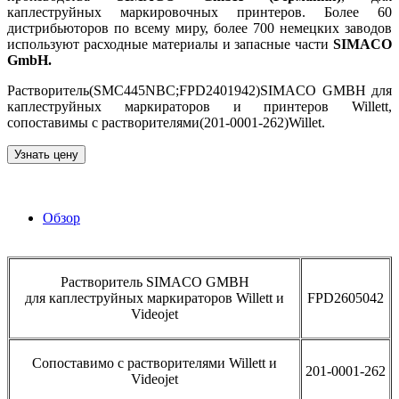
каплеструйных маркировочных принтеров. Более 60
дистрибьюторов по всему миру, более 700 немецких заводов
используют расходные материалы и запасные части
SIMACO
GmbH.
Растворитель(SMC445NBC;FPD2401942)SIMACO GMBH для
каплеструйных маркираторов и принтеров Willett,
сопоставимы с растворителями(201-0001-262)Willet.
Узнать цену
Обзор
Растворитель SIMACO GMBH
для каплеструйных маркираторов Willett и
FPD2605042
Videojet
Сопоставимо с растворителями Willett и
201-0001-262
Videojet