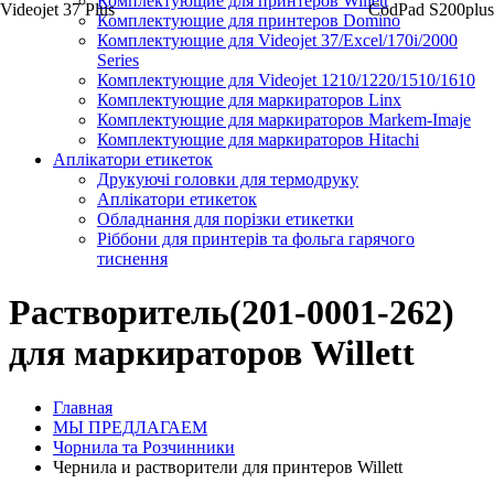
Комплектующие для принтеров Willett
Videojet 37 Plus
CodPad S200plus
Комплектующие для принтеров Domino
Комплектующие для Videojet 37/Excel/170i/2000
Series
Комплектующие для Videojet 1210/1220/1510/1610
Комплектующие для маркираторов Linx
Комплектующие для маркираторов Markem-Imaje
Комплектующие для маркираторов Hitachi
Аплікатори етикеток
Друкуючі головки для термодруку
Аплікатори етикеток
Обладнання для порізки етикетки
Ріббони для принтерів та фольга гарячого
тиснення
Растворитель(201-0001-262)
для маркираторов Willett
Главная
МЫ ПРЕДЛАГАЕМ
Чорнила та Розчинники
Чернила и растворители для принтеров Willett