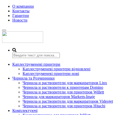
О компании
Контакты
Гарантии
Новости
Переключить
навигацию
Каплеструменеві принтери
Каплеструменеві принтери відновлені
Каплеструменеві принтери нові
Чорнила та Розчинники
Чернила и растворители для маркираторов Linx
Чернила и растворители к принтерам Domino
Чернила и растворители для принтеров Willett
Чернила для маркираторов Markem-Imaje
Чернила и растворители для маркираторов Videojet
Чернила и растворители для принтеров Hitachi
Комплектуючі