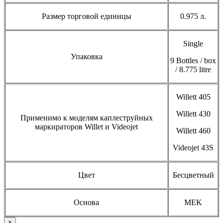
Размер торговой единицы
0.975 л.
Single
Упаковка
9 Bottles / box
/ 8.775 litre
Willett 405
Willett 430
Применимо к моделям каплеструйных
маркираторов Willet и Videojet
Willett 460
Videojet 43S
Цвет
Бесцветный
Основа
MEK
×