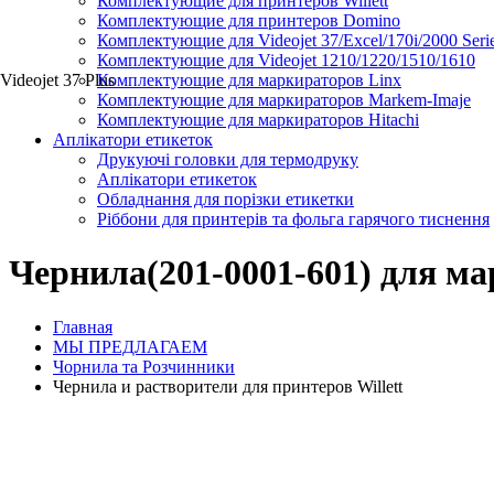
Комплектующие для принтеров Willett
Комплектующие для принтеров Domino
Комплектующие для Videojet 37/Excel/170i/2000 Seri
Комплектующие для Videojet 1210/1220/1510/1610
Videojet 37 Plus
Комплектующие для маркираторов Linx
Комплектующие для маркираторов Markem-Imaje
Комплектующие для маркираторов Hitachi
Аплікатори етикеток
Друкуючі головки для термодруку
Аплікатори етикеток
Обладнання для порізки етикетки
Ріббони для принтерів та фольга гарячого тиснення
Чернила(201-0001-601) для ма
Главная
МЫ ПРЕДЛАГАЕМ
Чорнила та Розчинники
Чернила и растворители для принтеров Willett