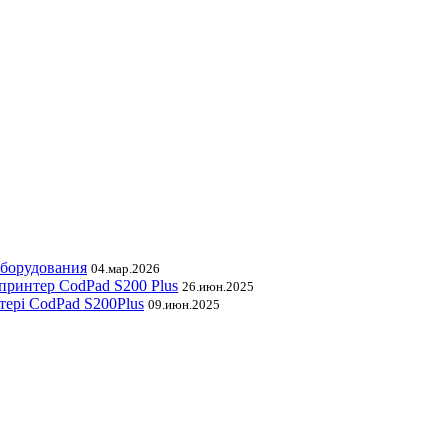
оборудования
04.мар.2026
принтер CodPad S200 Plus
26.июн.2025
тері CodPad S200Plus
09.июн.2025