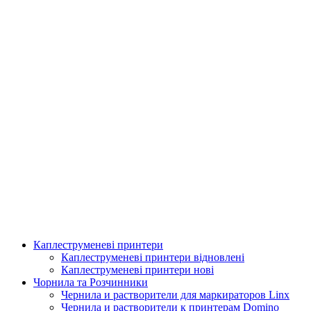
Каплеструменеві принтери
Аплікатор для горизонтальної поклейки етикетки
Каплеструменеві принтери відновлені
Каплеструменеві принтери нові
Подробнее
Чорнила та Розчинники
Чернила и растворители для маркираторов Linx
Чернила и растворители к принтерам Domino