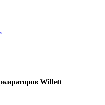
es
ки продукции
ркираторов Willett