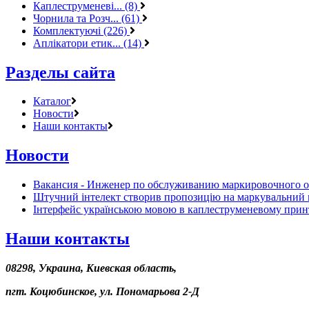
Каплеструменеві... (8)
Чорнила та Розч... (61)
Комплектуючі (226)
Аплікатори етик... (14)
Разделы сайта
Каталог
Новости
Наши контакты
Новости
Вакансия - Инженер по обслуживанию маркировочного 
Штучний інтелект створив пропозицію на маркувальний 
Інтерфейс українською мовою в каплеструменевому прин
Наши контакты
08298, Украина, Киевская область,
пгт. Коцюбинское, ул. Пономарьова 2-Д