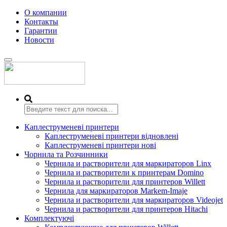
О компании
Контакты
Гарантии
Новости
Переключить
навигацию
Каплеструменеві принтери
Каплеструменеві принтери відновлені
Каплеструменеві принтери нові
Чорнила та Розчинники
Чернила и растворители для маркираторов Linx
Чернила и растворители к принтерам Domino
Чернила и растворители для принтеров Willett
Чернила для маркираторов Markem-Imaje
Чернила и растворители для маркираторов Videojet
Чернила и растворители для принтеров Hitachi
Комплектуючі