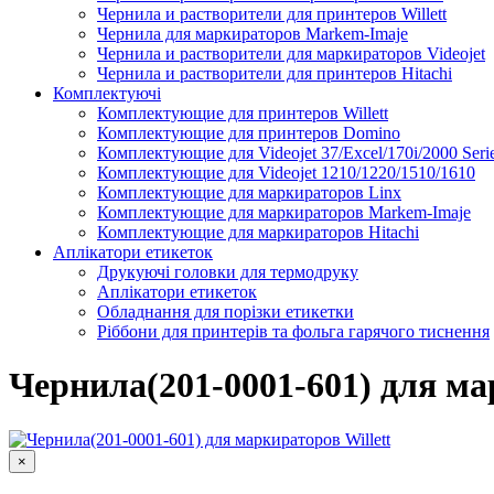
Чернила и растворители для принтеров Willett
Чернила для маркираторов Markem-Imaje
Чернила и растворители для маркираторов Videojet
Чернила и растворители для принтеров Hitachi
Комплектуючі
Комплектующие для принтеров Willett
Комплектующие для принтеров Domino
Комплектующие для Videojet 37/Excel/170i/2000 Seri
Комплектующие для Videojet 1210/1220/1510/1610
Комплектующие для маркираторов Linx
Комплектующие для маркираторов Markem-Imaje
Комплектующие для маркираторов Hitachi
Аплікатори етикеток
Друкуючі головки для термодруку
Аплікатори етикеток
Обладнання для порізки етикетки
Ріббони для принтерів та фольга гарячого тиснення
Каплеструйный принтер CodPad S200 Plus для маркиров
Подробнее
Чернила(201-0001-601) для ма
×