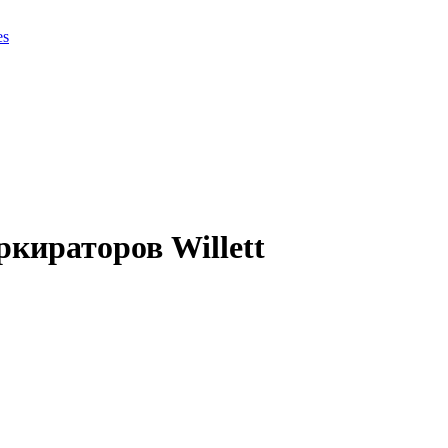
es
ркираторов Willett