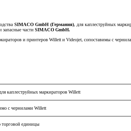
водства
SIMACO GmbH (Германия)
, для каплеструйных марки
и запасные части
SIMACO GmbH.
ров и принтеров Willett и Videojet, сопоставимы с чернилами(
 каплеструйных маркираторов Willett
мо с чернилами Willett
р торговой единицы