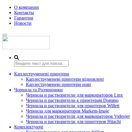
О компании
Контакты
Гарантии
Новости
Переключить
навигацию
Каплеструменеві принтери
Каплеструменеві принтери відновлені
Каплеструменеві принтери нові
Чорнила та Розчинники
Чернила и растворители для маркираторов Linx
Чернила и растворители к принтерам Domino
Чернила и растворители для принтеров Willett
Чернила для маркираторов Markem-Imaje
Чернила и растворители для маркираторов Videojet
Чернила и растворители для принтеров Hitachi
Комплектуючі