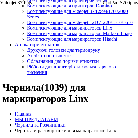
Комплектующие для принтеров Willett
Videojet 37 Plus
CodPad S200plus
Комплектующие для принтеров Domino
Комплектующие для Videojet 37/Excel/170i/2000
Series
Комплектующие для Videojet 1210/1220/1510/1610
Комплектующие для маркираторов Linx
Комплектующие для маркираторов Markem-Imaje
Комплектующие для маркираторов Hitachi
Аплікатори етикеток
Друкуючі головки для термодруку
Аплікатори етикеток
Обладнання для порізки етикетки
Ріббони для принтерів та фольга гарячого
тиснення
Чернила(1039) для
маркираторов Linx
Главная
МЫ ПРЕДЛАГАЕМ
Чорнила та Розчинники
Чернила и растворители для маркираторов Linx