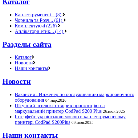
Каталог
Каплеструменеві... (8)
Чорнила та Розч... (61)
Комплектуючі (226)
Аплікатори етик... (14)
Разделы сайта
Каталог
Новости
Наши контакты
Новости
Вакансия - Инженер по обслуживанию маркировочного
оборудования
04.мар.2026
Штучний інтелект створив пропозицію на
маркувальний принтер CodPad S200 Plus
26.июн.2025
Інтерфейс українською мовою в каплеструменевому
принтері CodPad S200Plus
09.июн.2025
Наши контакты