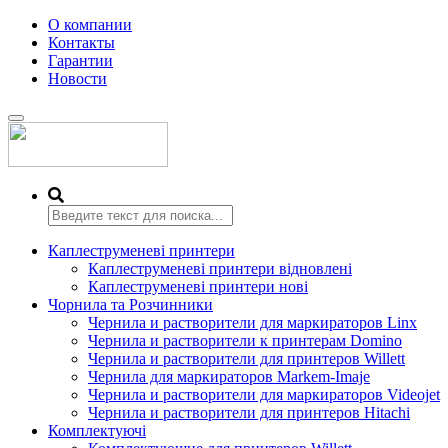
О компании
Контакты
Гарантии
Новости
Переключить
навигацию
Каплеструменеві принтери
Каплеструменеві принтери відновлені
Каплеструменеві принтери нові
Чорнила та Розчинники
Чернила и растворители для маркираторов Linx
Чернила и растворители к принтерам Domino
Чернила и растворители для принтеров Willett
Чернила для маркираторов Markem-Imaje
Чернила и растворители для маркираторов Videojet
Чернила и растворители для принтеров Hitachi
Комплектуючі