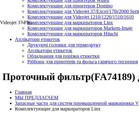
Комплектующие для принтеров Willett
Комплектующие для принтеров Domino
Комплектующие для Videojet 37/Excel/170i/2000 Seri
Комплектующие для Videojet 1210/1220/1510/1610
Videojet 37 Plus
Комплектующие для маркираторов Linx
Комплектующие для маркираторов Markem-Imaje
Комплектующие для маркираторов Hitachi
Аплікатори етикеток
Друкуючі головки для термодруку
Аплікатори етикеток
Обладнання для порізки етикетки
Ріббони для принтерів та фольга гарячого тиснення
Проточный фильтр(FA74189) 
Главная
МЫ ПРЕДЛАГАЕМ
Запасные части для систем промышленной маркировки Videoj
Комплектующие для маркираторов Linx