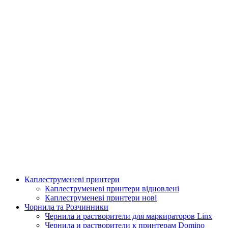
Каплеструменеві принтери
Аплікатор для горизонтальної поклейки етикетки
Каплеструменеві принтери відновлені
Каплеструменеві принтери нові
Подробнее
Чорнила та Розчинники
Чернила и растворители для маркираторов Linx
Чернила и растворители к принтерам Domino