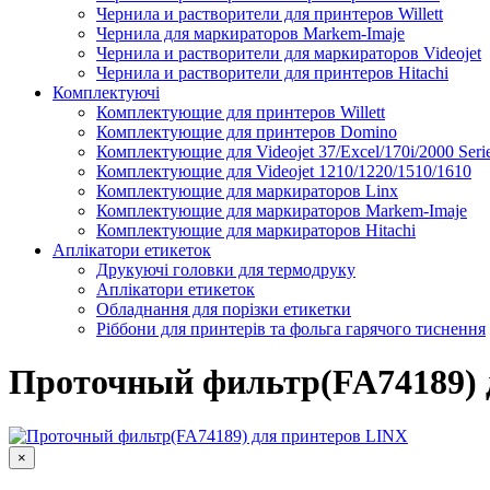
Чернила и растворители для принтеров Willett
Чернила для маркираторов Markem-Imaje
Чернила и растворители для маркираторов Videojet
Чернила и растворители для принтеров Hitachi
Комплектуючі
Комплектующие для принтеров Willett
Комплектующие для принтеров Domino
Комплектующие для Videojet 37/Excel/170i/2000 Seri
Комплектующие для Videojet 1210/1220/1510/1610
Комплектующие для маркираторов Linx
Комплектующие для маркираторов Markem-Imaje
Комплектующие для маркираторов Hitachi
Аплікатори етикеток
Друкуючі головки для термодруку
Аплікатори етикеток
Обладнання для порізки етикетки
Ріббони для принтерів та фольга гарячого тиснення
Каплеструйный принтер CodPad S200 Plus для маркиров
Подробнее
Проточный фильтр(FA74189) 
×