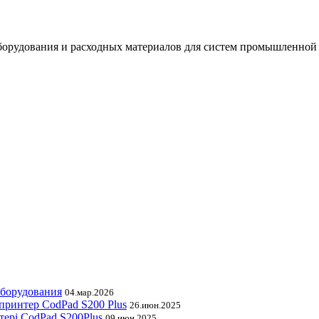
орудования и расходных материалов для систем промышленной
оборудования
04.мар.2026
принтер CodPad S200 Plus
26.июн.2025
тері CodPad S200Plus
09.июн.2025