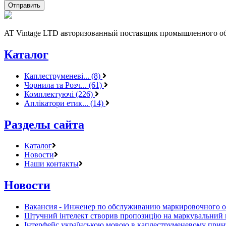
AT Vintage LTD авторизованный поставщик промышленного об
Каталог
Каплеструменеві... (8)
Чорнила та Розч... (61)
Комплектуючі (226)
Аплікатори етик... (14)
Разделы сайта
Каталог
Новости
Наши контакты
Новости
Вакансия - Инженер по обслуживанию маркировочного 
Штучний інтелект створив пропозицію на маркувальний 
Інтерфейс українською мовою в каплеструменевому прин