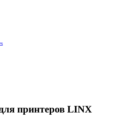
es
ки продукции
для принтеров LINX