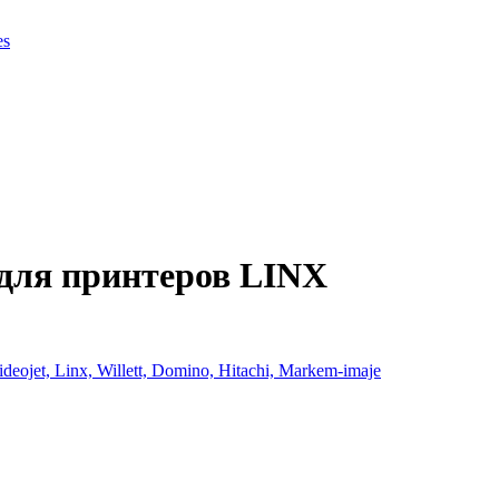
es
для принтеров LINX
et, Linx, Willett, Domino, Hitachi, Markem-imaje