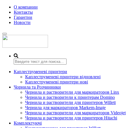
О компании
Контакты
Гарантии
Новости
Переключить
навигацию
Каплеструменеві принтери
Каплеструменеві принтери відновлені
Каплеструменеві принтери нові
Чорнила та Розчинники
Чернила и растворители для маркираторов Linx
Чернила и растворители к принтерам Domino
Чернила и растворители для принтеров Willett
Чернила для маркираторов Markem-Imaje
Чернила и растворители для маркираторов Videojet
Чернила и растворители для принтеров Hitachi
Комплектуючі