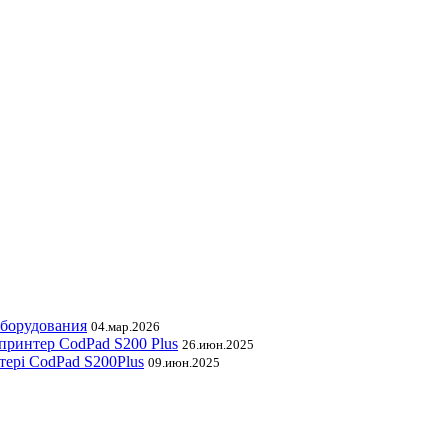
оборудования
04.мар.2026
принтер CodPad S200 Plus
26.июн.2025
тері CodPad S200Plus
09.июн.2025