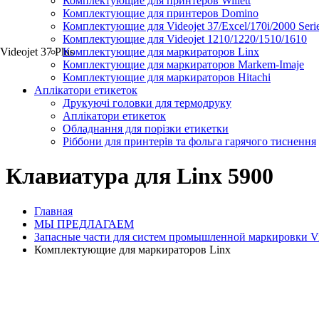
Комплектующие для принтеров Willett
Комплектующие для принтеров Domino
Комплектующие для Videojet 37/Excel/170i/2000 Seri
Комплектующие для Videojet 1210/1220/1510/1610
Videojet 37 Plus
Комплектующие для маркираторов Linx
Комплектующие для маркираторов Markem-Imaje
Комплектующие для маркираторов Hitachi
Аплікатори етикеток
Друкуючі головки для термодруку
Аплікатори етикеток
Обладнання для порізки етикетки
Ріббони для принтерів та фольга гарячого тиснення
Клавиатура для Linx 5900
Главная
МЫ ПРЕДЛАГАЕМ
Запасные части для систем промышленной маркировки Videoj
Комплектующие для маркираторов Linx