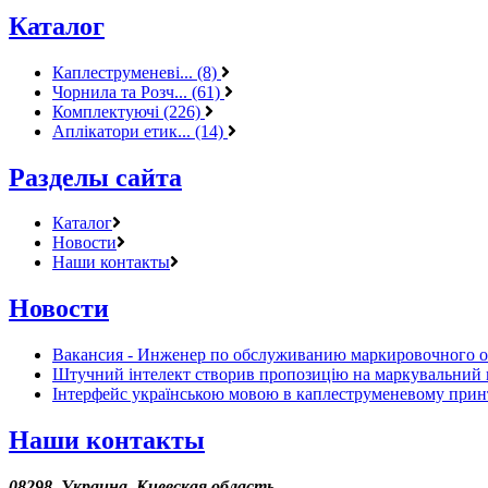
Каталог
Каплеструменеві... (8)
Чорнила та Розч... (61)
Комплектуючі (226)
Аплікатори етик... (14)
Разделы сайта
Каталог
Новости
Наши контакты
Новости
Вакансия - Инженер по обслуживанию маркировочного 
Штучний інтелект створив пропозицію на маркувальний 
Інтерфейс українською мовою в каплеструменевому прин
Наши контакты
08298, Украина, Киевская область,