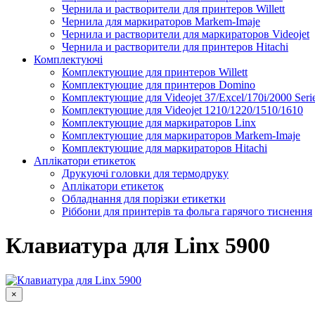
Чернила и растворители для принтеров Willett
Чернила для маркираторов Markem-Imaje
Чернила и растворители для маркираторов Videojet
Чернила и растворители для принтеров Hitachi
Комплектуючі
Комплектующие для принтеров Willett
Комплектующие для принтеров Domino
Комплектующие для Videojet 37/Excel/170i/2000 Seri
Комплектующие для Videojet 1210/1220/1510/1610
Комплектующие для маркираторов Linx
Комплектующие для маркираторов Markem-Imaje
Комплектующие для маркираторов Hitachi
Аплікатори етикеток
Друкуючі головки для термодруку
Аплікатори етикеток
Обладнання для порізки етикетки
Ріббони для принтерів та фольга гарячого тиснення
Каплеструйный принтер CodPad S200 Plus для маркиров
Подробнее
Клавиатура для Linx 5900
×