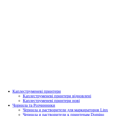
Каплеструменеві принтери
Аплікатор для горизонтальної поклейки етикетки
Каплеструменеві принтери відновлені
Каплеструменеві принтери нові
Подробнее
Чорнила та Розчинники
Чернила и растворители для маркираторов Linx
Чернила и растворители к принтерам Domino