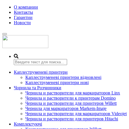
О компании
Контакты
Гарантии
Новости
Переключить
навигацию
Каплеструменеві принтери
Каплеструменеві принтери відновлені
Каплеструменеві принтери нові
Чорнила та Розчинники
Чернила и растворители для маркираторов Linx
Чернила и растворители к принтерам Domino
Чернила и растворители для принтеров Willett
Чернила для маркираторов Markem-Imaje
Чернила и растворители для маркираторов Videojet
Чернила и растворители для принтеров Hitachi
Комплектуючі