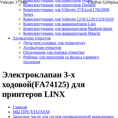
Комплектующие для принтеров Willett
Videojet 37 Plus
CodPad S200plus
Комплектующие для принтеров Domino
Комплектующие для Videojet 37/Excel/170i/2000
Series
Комплектующие для Videojet 1210/1220/1510/1610
Комплектующие для маркираторов Linx
Комплектующие для маркираторов Markem-Imaje
Комплектующие для маркираторов Hitachi
Аплікатори етикеток
Друкуючі головки для термодруку
Аплікатори етикеток
Обладнання для порізки етикетки
Ріббони для принтерів та фольга гарячого
тиснення
Электроклапан 3-х
ходовой(FA74125) для
принтеров LINX
Главная
МЫ ПРЕДЛАГАЕМ
Запасные части для систем промышленной маркировки