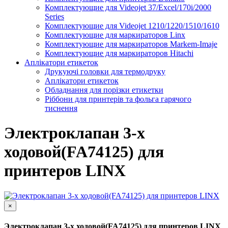
Комплектующие для Videojet 37/Excel/170i/2000
Series
Комплектующие для Videojet 1210/1220/1510/1610
Комплектующие для маркираторов Linx
Комплектующие для маркираторов Markem-Imaje
Комплектующие для маркираторов Hitachi
Аплікатори етикеток
Друкуючі головки для термодруку
Аплікатори етикеток
Обладнання для порізки етикетки
Ріббони для принтерів та фольга гарячого
тиснення
Электроклапан 3-х
ходовой(FA74125) для
принтеров LINX
×
Электроклапан 3-х ходовой(FA74125) для принтеров LINX