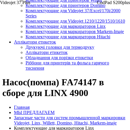
Комплектующие для принтеров Willett
Videojet 37 Plus
CodPad S200plus
Комплектующие для принтеров Domino
Комплектующие для Videojet 37/Excel/170i/2000
Series
Комплектующие для Videojet 1210/1220/1510/1610
Комплектующие для маркираторов Linx
Комплектующие для маркираторов Markem-Imaje
Комплектующие для маркираторов Hitachi
Аплікатори етикеток
Друкуючі головки для термодруку
Аплікатори етикеток
Обладнання для порізки етикетки
Ріббони для принтерів та фольга гарячого
тиснення
Насос(помпа) FA74147 в
сборе для LINX 4900
Главная
МЫ ПРЕДЛАГАЕМ
Запасные части для систем промышленной маркировки
Videojet, Linx, Willett, Domino, Hitachi, Markem-imaje
Комплектующие для маркираторов Linx