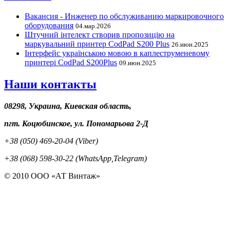
Вакансия - Инженер по обслуживанию маркировочного
оборудования
04.мар.2026
Штучний інтелект створив пропозицію на
маркувальний принтер CodPad S200 Plus
26.июн.2025
Інтерфейс українською мовою в каплеструменевому
принтері CodPad S200Plus
09.июн.2025
Наши контакты
08298, Украина, Киевская область,
пгт. Коцюбинское, ул. Пономарьова 2-Д
+38 (050) 469-20-04 (Viber)
+38 (068) 598-30-22 (WhatsApp,Telegram)
© 2010 ООО «АТ Винтаж»