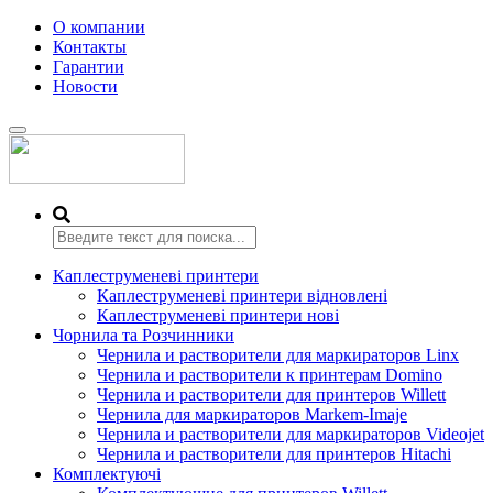
О компании
Контакты
Гарантии
Новости
Переключить
навигацию
Каплеструменеві принтери
Каплеструменеві принтери відновлені
Каплеструменеві принтери нові
Чорнила та Розчинники
Чернила и растворители для маркираторов Linx
Чернила и растворители к принтерам Domino
Чернила и растворители для принтеров Willett
Чернила для маркираторов Markem-Imaje
Чернила и растворители для маркираторов Videojet
Чернила и растворители для принтеров Hitachi
Комплектуючі