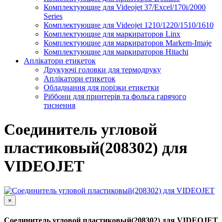
Комплектующие для Videojet 37/Excel/170i/2000
Series
Комплектующие для Videojet 1210/1220/1510/1610
Комплектующие для маркираторов Linx
Комплектующие для маркираторов Markem-Imaje
Комплектующие для маркираторов Hitachi
Аплікатори етикеток
Друкуючі головки для термодруку
Аплікатори етикеток
Обладнання для порізки етикетки
Ріббони для принтерів та фольга гарячого
тиснення
Соединитель угловой
пластиковый(208302) для
VIDEOJET
×
Соединитель угловой пластиковый(208302) для VIDEOJET