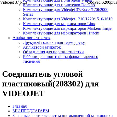
Комплектующие для принтеров Willett
Videojet 37 Plus
CodPad S200plus
Комплектующие для принтеров Domino
Комплектующие для Videojet 37/Excel/170i/2000
Series
Комплектующие для Videojet 1210/1220/1510/1610
Комплектующие для маркираторов Linx
Комплектующие для маркираторов Markem-Imaje
Комплектующие для маркираторов Hitachi
Аплікатори етикеток
Друкуючі головки для термодруку
Аплікатори етикеток
Обладнання для порізки етикетки
Ріббони для принтерів та фольга гарячого
тиснення
Соединитель угловой
пластиковый(208302) для
VIDEOJET
Главная
МЫ ПРЕДЛАГАЕМ
Запасные части для систем промышленной маркировки