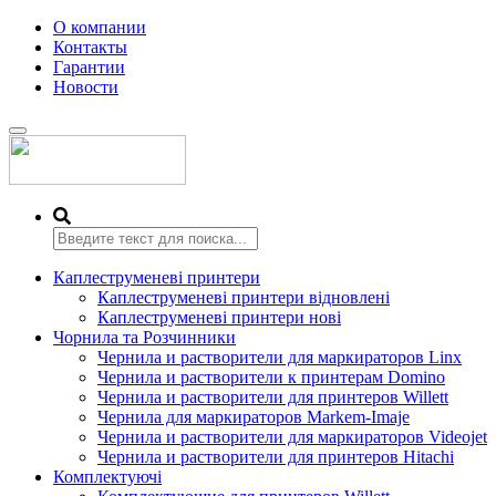
О компании
Контакты
Гарантии
Новости
Переключить
навигацию
Каплеструменеві принтери
Каплеструменеві принтери відновлені
Каплеструменеві принтери нові
Чорнила та Розчинники
Чернила и растворители для маркираторов Linx
Чернила и растворители к принтерам Domino
Чернила и растворители для принтеров Willett
Чернила для маркираторов Markem-Imaje
Чернила и растворители для маркираторов Videojet
Чернила и растворители для принтеров Hitachi
Комплектуючі