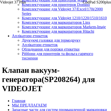
Комплектующие для принтеров Willett
Videojet 37 Plus
CodPad S200plus
Комплектующие для принтеров Domino
Комплектующие для Videojet 37/Excel/170i/2000
Series
Комплектующие для Videojet 1210/1220/1510/1610
Комплектующие для маркираторов Linx
Комплектующие для маркираторов Markem-Imaje
Комплектующие для маркираторов Hitachi
Аплікатори етикеток
Друкуючі головки для термодруку
Аплікатори етикеток
Обладнання для порізки етикетки
Ріббони для принтерів та фольга гарячого
тиснення
Клапан вакуум-
генератора(SP208264) для
VIDEOJET
Главная
МЫ ПРЕДЛАГАЕМ
Запасные части для систем промышленной маркировки