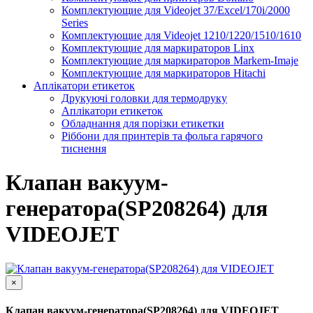
Комплектующие для Videojet 37/Excel/170i/2000
Series
Комплектующие для Videojet 1210/1220/1510/1610
Комплектующие для маркираторов Linx
Комплектующие для маркираторов Markem-Imaje
Комплектующие для маркираторов Hitachi
Аплікатори етикеток
Друкуючі головки для термодруку
Аплікатори етикеток
Обладнання для порізки етикетки
Ріббони для принтерів та фольга гарячого
тиснення
Клапан вакуум-
генератора(SP208264) для
VIDEOJET
×
Клапан вакуум-генератора(SP208264) для VIDEOJET