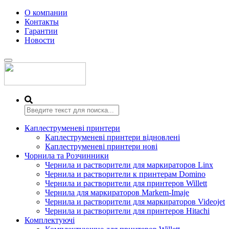
О компании
Контакты
Гарантии
Новости
Переключить
навигацию
Каплеструменеві принтери
Каплеструменеві принтери відновлені
Каплеструменеві принтери нові
Чорнила та Розчинники
Чернила и растворители для маркираторов Linx
Чернила и растворители к принтерам Domino
Чернила и растворители для принтеров Willett
Чернила для маркираторов Markem-Imaje
Чернила и растворители для маркираторов Videojet
Чернила и растворители для принтеров Hitachi
Комплектуючі