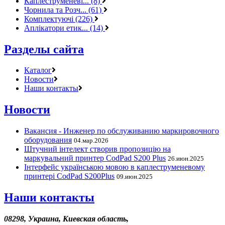
Каплеструменеві... (8)
Чорнила та Розч... (61)
Комплектуючі (226)
Аплікатори етик... (14)
Разделы сайта
Каталог
Новости
Наши контакты
Новости
Вакансия - Инженер по обслуживанию маркировочного
оборудования
04.мар.2026
Штучний інтелект створив пропозицію на
маркувальний принтер CodPad S200 Plus
26.июн.2025
Інтерфейс українською мовою в каплеструменевому
принтері CodPad S200Plus
09.июн.2025
Наши контакты
08298, Украина, Киевская область,