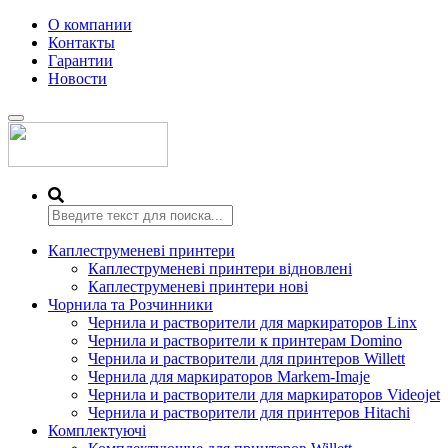
О компании
Контакты
Гарантии
Новости
Переключить
навигацию
Каплеструменеві принтери
Каплеструменеві принтери відновлені
Каплеструменеві принтери нові
Чорнила та Розчинники
Чернила и растворители для маркираторов Linx
Чернила и растворители к принтерам Domino
Чернила и растворители для принтеров Willett
Чернила для маркираторов Markem-Imaje
Чернила и растворители для маркираторов Videojet
Чернила и растворители для принтеров Hitachi
Комплектуючі