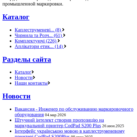
промышленной маркировки.
Каталог
Каплеструменеві... (8)
Чорнила та Розч... (61)
Комплектуючі (226)
Аплікатори етик... (14)
Разделы сайта
Каталог
Новости
Наши контакты
Новости
Вакансия - Инженер по обслуживанию маркировочного
оборудования
04.мар.2026
Штучний інтелект створив пропозицію на
маркувальний принтер CodPad S200 Plus
26.июн.2025
Інтерфейс українською мовою в каплеструменевому
принтері CodPad S200Plus
09.июн.2025