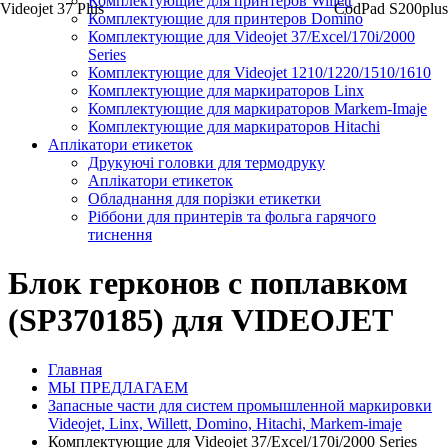
Комплектующие для принтеров Willett
Videojet 37 Plus
CodPad S200plus
Комплектующие для принтеров Domino
Комплектующие для Videojet 37/Excel/170i/2000
Series
Комплектующие для Videojet 1210/1220/1510/1610
Комплектующие для маркираторов Linx
Комплектующие для маркираторов Markem-Imaje
Комплектующие для маркираторов Hitachi
Аплікатори етикеток
Друкуючі головки для термодруку
Аплікатори етикеток
Обладнання для порізки етикетки
Ріббони для принтерів та фольга гарячого
тиснення
Блок герконов с поплавком
(SP370185) для VIDEOJET
Главная
МЫ ПРЕДЛАГАЕМ
Запасные части для систем промышленной маркировки
Videojet, Linx, Willett, Domino, Hitachi, Markem-imaje
Комплектующие для Videojet 37/Excel/170i/2000 Series