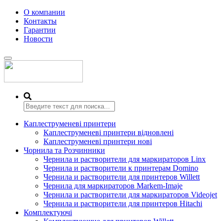
О компании
Контакты
Гарантии
Новости
Переключить
навигацию
Каплеструменеві принтери
Каплеструменеві принтери відновлені
Каплеструменеві принтери нові
Чорнила та Розчинники
Чернила и растворители для маркираторов Linx
Чернила и растворители к принтерам Domino
Чернила и растворители для принтеров Willett
Чернила для маркираторов Markem-Imaje
Чернила и растворители для маркираторов Videojet
Чернила и растворители для принтеров Hitachi
Комплектуючі