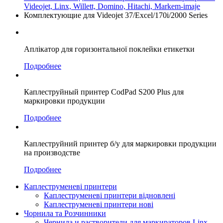
Videojet, Linx, Willett, Domino, Hitachi, Markem-imaje
Комплектующие для Videojet 37/Excel/170i/2000 Series
Аплікатор для горизонтальної поклейки етикетки
Подробнее
Каплеструйный принтер CodPad S200 Plus для
маркировки продукции
Подробнее
Каплеструйний принтер б/у для маркировки продукции
на производстве
Подробнее
Каплеструменеві принтери
Каплеструменеві принтери відновлені
Каплеструменеві принтери нові
Чорнила та Розчинники
Чернила и растворители для маркираторов Linx