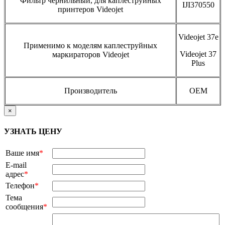
Фильтр чернильный, для каплеструйных
IJI370550
принтеров Videojet
Videojet 37e
Применимо к моделям каплеструйных
Videojet 37
маркираторов Videojet
Plus
Производитель
OEM
×
УЗНАТЬ ЦЕНУ
Ваше имя
*
E-mail
адрес
*
Телефон
*
Тема
сообщения
*