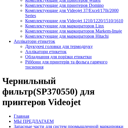
Комплектующие для принтеров Willett
Комплектующие для принтеров Domino
Комплектующие для Videojet 37/Excel/170i/2000
Series
Комплектующие для Videojet 1210/1220/1510/1610
Комплектующие для маркираторов Linx
Комплектующие для маркираторов Markem-Imaje
Комплектующие для маркираторов Hitachi
Аплікатори етикеток
Друкуючі головки для термодруку
Аплікатори етикеток
Обладнання для порізки етикетки
Ріббони для принтерів та фольга гарячого
тиснення
Чернильный
фильтр(SP370550) для
принтеров Videojet
Главная
МЫ ПРЕДЛАГАЕМ
Запасные части для систем промышленной маркировки