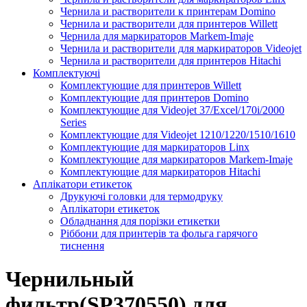
Чернила и растворители к принтерам Domino
Чернила и растворители для принтеров Willett
Чернила для маркираторов Markem-Imaje
Чернила и растворители для маркираторов Videojet
Чернила и растворители для принтеров Hitachi
Комплектуючі
Комплектующие для принтеров Willett
Комплектующие для принтеров Domino
Комплектующие для Videojet 37/Excel/170i/2000
Series
Комплектующие для Videojet 1210/1220/1510/1610
Комплектующие для маркираторов Linx
Комплектующие для маркираторов Markem-Imaje
Комплектующие для маркираторов Hitachi
Аплікатори етикеток
Друкуючі головки для термодруку
Аплікатори етикеток
Обладнання для порізки етикетки
Ріббони для принтерів та фольга гарячого
тиснення
Чернильный
фильтр(SP370550) для