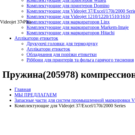
Комплектующие для принтеров Willett
Комплектующие для принтеров Domino
Комплектующие для Videojet 37/Excel/170i/2000 Seri
Комплектующие для Videojet 1210/1220/1510/1610
Videojet 37 Plus
Комплектующие для маркираторов Linx
Комплектующие для маркираторов Markem-Imaje
Комплектующие для маркираторов Hitachi
Аплікатори етикеток
Друкуючі головки для термодруку
Аплікатори етикеток
Обладнання для порізки етикетки
Ріббони для принтерів та фольга гарячого тиснення
Пружина(205978) компрессион
Главная
МЫ ПРЕДЛАГАЕМ
Запасные части для систем промышленной маркировки Videoj
Комплектующие для Videojet 37/Excel/170i/2000 Series