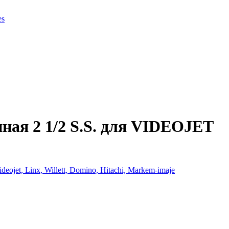
es
ная 2 1/2 S.S. для VIDEOJET
et, Linx, Willett, Domino, Hitachi, Markem-imaje