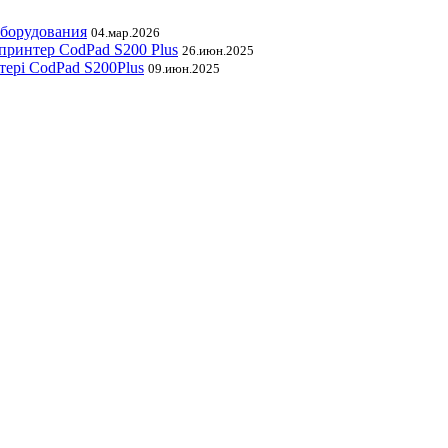
оборудования
04.мар.2026
принтер CodPad S200 Plus
26.июн.2025
тері CodPad S200Plus
09.июн.2025