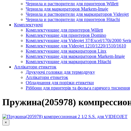
Чернила и растворители для принтеров Willett
Чернила для маркираторов Markem-Imaje
Чернила и растворители для маркираторов Videojet
Чернила и растворители для принтеров Hitachi
Комплектуючі
Комплектующие для принтеров Willett
Комплектующие для принтеров Domino
Комплектующие для Videojet 37/Excel/170i/2000 Seri
Комплектующие для Videojet 1210/1220/1510/1610
Комплектующие для маркираторов Linx
Комплектующие для маркираторов Markem-Imaje
Комплектующие для маркираторов Hitachi
Аплікатори етикеток
Друкуючі головки для термодруку
Аплікатори етикеток
Обладнання для порізки етикетки
Ріббони для принтерів та фольга гарячого тиснення
Каплеструйный принтер CodPad S200 Plus для маркиров
Подробнее
Пружина(205978) компрессион
×