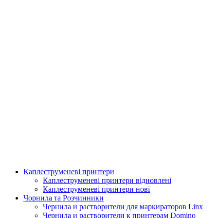
Каплеструменеві принтери
Аплікатор для горизонтальної поклейки етикетки
Каплеструменеві принтери відновлені
Каплеструменеві принтери нові
Подробнее
Чорнила та Розчинники
Чернила и растворители для маркираторов Linx
Чернила и растворители к принтерам Domino