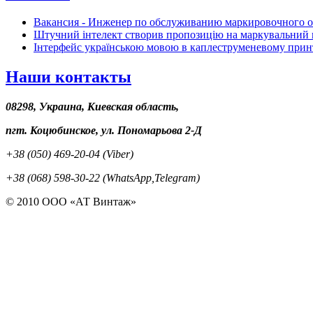
Вакансия - Инженер по обслуживанию маркировочного 
Штучний інтелект створив пропозицію на маркувальний 
Інтерфейс українською мовою в каплеструменевому прин
Наши контакты
08298, Украина, Киевская область,
пгт. Коцюбинское, ул. Пономарьова 2-Д
+38 (050) 469-20-04 (Viber)
+38 (068) 598-30-22 (WhatsApp,Telegram)
© 2010 ООО «АТ Винтаж»