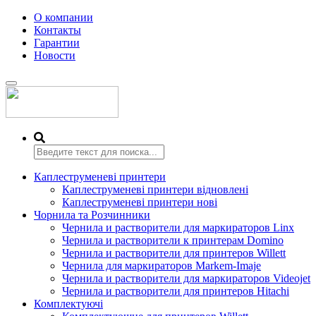
О компании
Контакты
Гарантии
Новости
Переключить
навигацию
Каплеструменеві принтери
Каплеструменеві принтери відновлені
Каплеструменеві принтери нові
Чорнила та Розчинники
Чернила и растворители для маркираторов Linx
Чернила и растворители к принтерам Domino
Чернила и растворители для принтеров Willett
Чернила для маркираторов Markem-Imaje
Чернила и растворители для маркираторов Videojet
Чернила и растворители для принтеров Hitachi
Комплектуючі