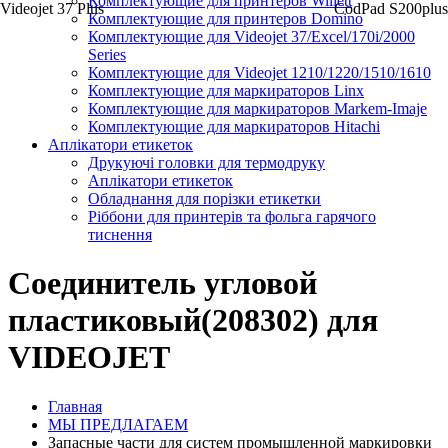
Комплектующие для принтеров Willett
Videojet 37 Plus
CodPad S200plus
Комплектующие для принтеров Domino
Комплектующие для Videojet 37/Excel/170i/2000
Series
Комплектующие для Videojet 1210/1220/1510/1610
Комплектующие для маркираторов Linx
Комплектующие для маркираторов Markem-Imaje
Комплектующие для маркираторов Hitachi
Аплікатори етикеток
Друкуючі головки для термодруку
Аплікатори етикеток
Обладнання для порізки етикетки
Ріббони для принтерів та фольга гарячого
тиснення
Соединитель угловой
пластиковый(208302) для
VIDEOJET
Главная
МЫ ПРЕДЛАГАЕМ
Запасные части для систем промышленной маркировки