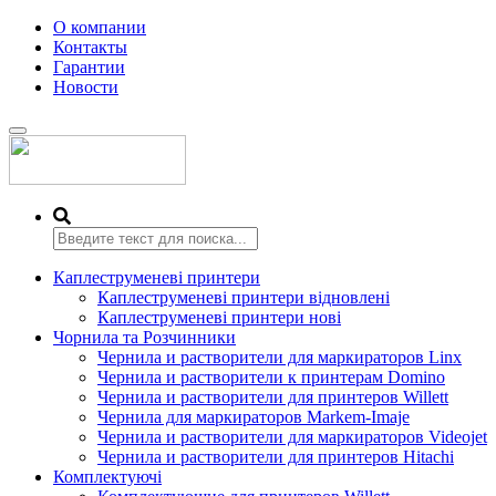
О компании
Контакты
Гарантии
Новости
Переключить
навигацию
Каплеструменеві принтери
Каплеструменеві принтери відновлені
Каплеструменеві принтери нові
Чорнила та Розчинники
Чернила и растворители для маркираторов Linx
Чернила и растворители к принтерам Domino
Чернила и растворители для принтеров Willett
Чернила для маркираторов Markem-Imaje
Чернила и растворители для маркираторов Videojet
Чернила и растворители для принтеров Hitachi
Комплектуючі