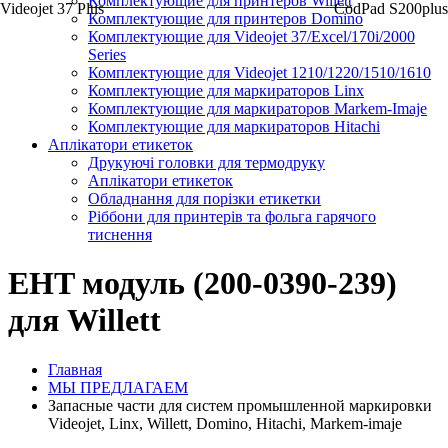
Комплектующие для принтеров Willett
Videojet 37 Plus
CodPad S200plus
Комплектующие для принтеров Domino
Комплектующие для Videojet 37/Excel/170i/2000
Series
Комплектующие для Videojet 1210/1220/1510/1610
Комплектующие для маркираторов Linx
Комплектующие для маркираторов Markem-Imaje
Комплектующие для маркираторов Hitachi
Аплікатори етикеток
Друкуючі головки для термодруку
Аплікатори етикеток
Обладнання для порізки етикетки
Ріббони для принтерів та фольга гарячого
тиснення
EHT модуль (200-0390-239)
для Willett
Главная
МЫ ПРЕДЛАГАЕМ
Запасные части для систем промышленной маркировки
Videojet, Linx, Willett, Domino, Hitachi, Markem-imaje