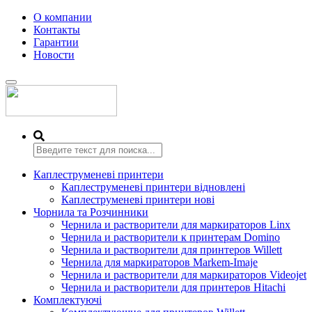
О компании
Контакты
Гарантии
Новости
Переключить
навигацию
Каплеструменеві принтери
Каплеструменеві принтери відновлені
Каплеструменеві принтери нові
Чорнила та Розчинники
Чернила и растворители для маркираторов Linx
Чернила и растворители к принтерам Domino
Чернила и растворители для принтеров Willett
Чернила для маркираторов Markem-Imaje
Чернила и растворители для маркираторов Videojet
Чернила и растворители для принтеров Hitachi
Комплектуючі