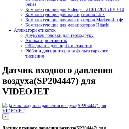
Series
Комплектующие для Videojet 1210/1220/1510/1610
Комплектующие для маркираторов Linx
Комплектующие для маркираторов Markem-Imaje
Комплектующие для маркираторов Hitachi
Аплікатори етикеток
Друкуючі головки для термодруку
Аплікатори етикеток
Обладнання для порізки етикетки
Ріббони для принтерів та фольга гарячого
тиснення
Датчик входного давления
воздуха(SP204447) для
VIDEOJET
×
Датчик входного давления воздуха(SP204447) для