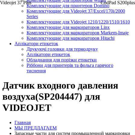
Комплектующие для принтеров Willett
Videojet 37 Plus
CodPad S200plus
Комплектующие для принтеров Domino
Комплектующие для Videojet 37/Excel/170i/2000
Series
Комплектующие для Videojet 1210/1220/1510/1610
Комплектующие для маркираторов Linx
Комплектующие для маркираторов Markem-Imaje
Комплектующие для маркираторов Hitachi
Аплікатори етикеток
Друкуючі головки для термодруку
Аплікатори етикеток
Обладнання для порізки етикетки
Ріббони для принтерів та фольга гарячого
тиснення
Датчик входного давления
воздуха(SP204447) для
VIDEOJET
Главная
МЫ ПРЕДЛАГАЕМ
Запасные части для систем промышленной маркировки