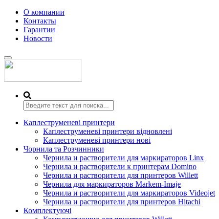
О компании
Контакты
Гарантии
Новости
Переключить
навигацию
Каплеструменеві принтери
Каплеструменеві принтери відновлені
Каплеструменеві принтери нові
Чорнила та Розчинники
Чернила и растворители для маркираторов Linx
Чернила и растворители к принтерам Domino
Чернила и растворители для принтеров Willett
Чернила для маркираторов Markem-Imaje
Чернила и растворители для маркираторов Videojet
Чернила и растворители для принтеров Hitachi
Комплектуючі