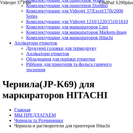
Комплектующие для принтеров Willett
Videojet 37 Plus
CodPad S200plus
Комплектующие для принтеров Domino
Комплектующие для Videojet 37/Excel/170i/2000
Series
Комплектующие для Videojet 1210/1220/1510/1610
Комплектующие для маркираторов Linx
Комплектующие для маркираторов Markem-Imaje
Комплектующие для маркираторов Hitachi
Аплікатори етикеток
Друкуючі головки для термодруку
Аплікатори етикеток
Обладнання для порізки етикетки
Ріббони для принтерів та фольга гарячого
тиснення
Чернила(JP-K69) для
маркираторов HITACHI
Главная
МЫ ПРЕДЛАГАЕМ
Чорнила та Розчинники
Чернила и растворители для принтеров Hitachi