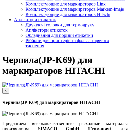
Комплектующие для маркираторов Linx
Комплектующие для маркираторов Markem-Imaje
Комплектующие для маркираторов Hitachi
Аплікатори етикеток
Друкуючі головки для термодруку
Аплікатори етикеток
Обладнання для порізки етикетки
Ріббони для принтерів та фольга гарячого
тиснення
Чернила(JP-K69) для
маркираторов HITACHI
×
Чернила(JP-K69) для маркираторов HITACHI
Предлагаем высококачественные расходные материалы
производства
SIMACO GmbH (Германия)
, для