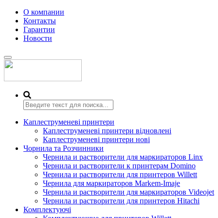
О компании
Контакты
Гарантии
Новости
Переключить
навигацию
Каплеструменеві принтери
Каплеструменеві принтери відновлені
Каплеструменеві принтери нові
Чорнила та Розчинники
Чернила и растворители для маркираторов Linx
Чернила и растворители к принтерам Domino
Чернила и растворители для принтеров Willett
Чернила для маркираторов Markem-Imaje
Чернила и растворители для маркираторов Videojet
Чернила и растворители для принтеров Hitachi
Комплектуючі