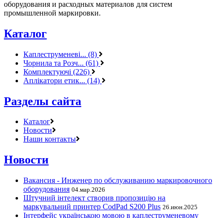
оборудования и расходных материалов для систем
промышленной маркировки.
Каталог
Каплеструменеві... (8)
Чорнила та Розч... (61)
Комплектуючі (226)
Аплікатори етик... (14)
Разделы сайта
Каталог
Новости
Наши контакты
Новости
Вакансия - Инженер по обслуживанию маркировочного
оборудования
04.мар.2026
Штучний інтелект створив пропозицію на
маркувальний принтер CodPad S200 Plus
26.июн.2025
Інтерфейс українською мовою в каплеструменевому