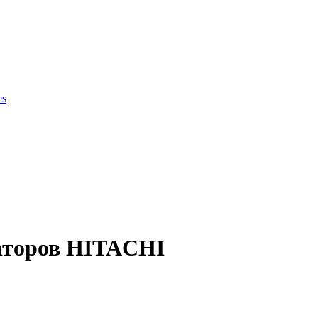
es
ки продукции
аторов HITACHI