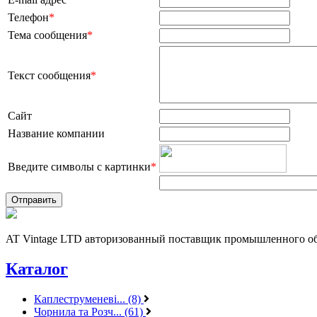
Телефон
*
Тема сообщения
*
Текст сообщения
*
Сайт
Название компании
Введите символы с картинки
*
AT Vintage LTD авторизованный поставщик промышленного об
Каталог
Каплеструменеві... (8)
Чорнила та Розч... (61)