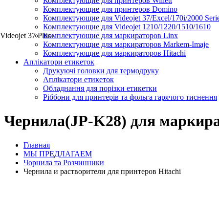
Комплектующие для принтеров Willett
Комплектующие для принтеров Domino
Комплектующие для Videojet 37/Excel/170i/2000 Seri
Комплектующие для Videojet 1210/1220/1510/1610
Videojet 37 Plus
Комплектующие для маркираторов Linx
Комплектующие для маркираторов Markem-Imaje
Комплектующие для маркираторов Hitachi
Аплікатори етикеток
Друкуючі головки для термодруку
Аплікатори етикеток
Обладнання для порізки етикетки
Ріббони для принтерів та фольга гарячого тиснення
Чернила(JP-K28) для маркир
Главная
МЫ ПРЕДЛАГАЕМ
Чорнила та Розчинники
Чернила и растворители для принтеров Hitachi