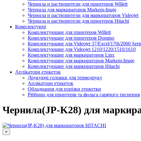
Чернила и растворители для принтеров Willett
Чернила для маркираторов Markem-Imaje
Чернила и растворители для маркираторов Videojet
Чернила и растворители для принтеров Hitachi
Комплектуючі
Комплектующие для принтеров Willett
Комплектующие для принтеров Domino
Комплектующие для Videojet 37/Excel/170i/2000 Seri
Комплектующие для Videojet 1210/1220/1510/1610
Комплектующие для маркираторов Linx
Комплектующие для маркираторов Markem-Imaje
Комплектующие для маркираторов Hitachi
Аплікатори етикеток
Друкуючі головки для термодруку
Аплікатори етикеток
Обладнання для порізки етикетки
Ріббони для принтерів та фольга гарячого тиснення
Каплеструйный принтер CodPad S200 Plus для маркиров
Подробнее
Чернила(JP-K28) для маркир
×