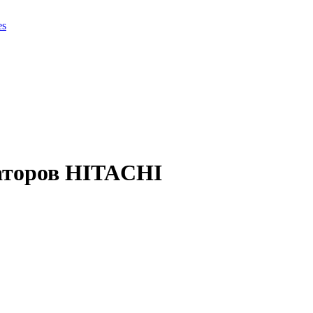
es
аторов HITACHI