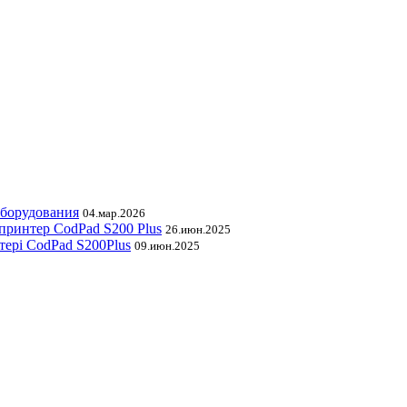
оборудования
04.мар.2026
принтер CodPad S200 Plus
26.июн.2025
тері CodPad S200Plus
09.июн.2025