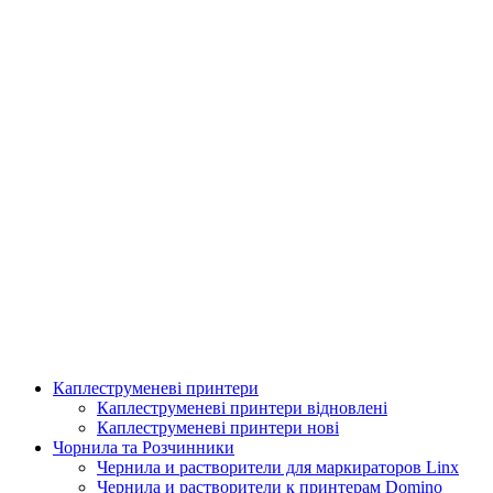
Каплеструменеві принтери
Аплікатор для горизонтальної поклейки етикетки
Каплеструменеві принтери відновлені
Каплеструменеві принтери нові
Подробнее
Чорнила та Розчинники
Чернила и растворители для маркираторов Linx
Чернила и растворители к принтерам Domino