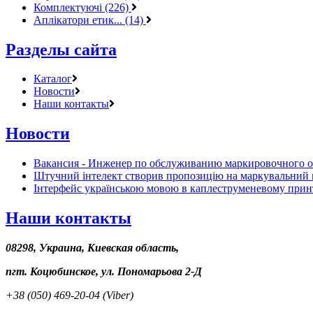
Комплектуючі (226)
Аплікатори етик... (14)
Разделы сайта
Каталог
Новости
Наши контакты
Новости
Вакансия - Инженер по обслуживанию маркировочного 
Штучний інтелект створив пропозицію на маркувальний 
Інтерфейс українською мовою в каплеструменевому прин
Наши контакты
08298, Украина, Киевская область,
пгт. Коцюбинское, ул. Пономарьова 2-Д
+38 (050) 469-20-04 (Viber)