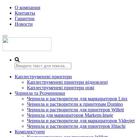
О компании
Контакты
Гарантии
Новости
Переключить
навигацию
Каплеструменеві принтери
Каплеструменеві принтери відновлені
Каплеструменеві принтери нові
Чорнила та Розчинники
Чернила и растворители для маркираторов Linx
Чернила и растворители к принтерам Domino
Чернила и растворители для принтеров Willett
Чернила для маркираторов Markem-Imaje
Чернила и растворители для маркираторов Videojet
Чернила и растворители для принтеров Hitachi
Комплектуючі