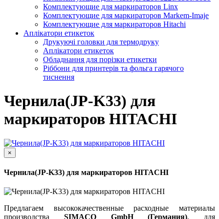
Комплектующие для маркираторов Linx
Комплектующие для маркираторов Markem-Imaje
Комплектующие для маркираторов Hitachi
Аплікатори етикеток
Друкуючі головки для термодруку
Аплікатори етикеток
Обладнання для порізки етикетки
Ріббони для принтерів та фольга гарячого
тиснення
Чернила(JP-K33) для
маркираторов HITACHI
×
Чернила(JP-K33) для маркираторов HITACHI
Предлагаем высококачественные расходные материалы
производства
SIMACO GmbH (Германия)
, для