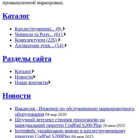
промышленной маркировки.
Каталог
Каплеструменеві... (8)
Чорнила та Розч... (61)
Комплектуючі (226)
Аплікатори етик... (14)
Разделы сайта
Каталог
Новости
Наши контакты
Новости
Вакансия - Инженер по обслуживанию маркировочного
оборудования
04.мар.2026
Штучний інтелект створив пропозицію на
маркувальний принтер CodPad S200 Plus
26.июн.2025
Інтерфейс українською мовою в каплеструменевому
принтері CodPad S200Plus
09.июн.2025