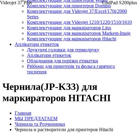
Комплектующие для принтеров Willett
Videojet 37 Plus
CodPad S200plus
Комплектующие для принтеров Domino
Комплектующие для Videojet 37/Excel/170i/2000
Series
Комплектующие для Videojet 1210/1220/1510/1610
Комплектующие для маркираторов Linx
Комплектующие для маркираторов Markem-Imaje
Комплектующие для маркираторов Hitachi
Аплікатори етикеток
Друкуючі головки для термодруку
Аплікатори етикеток
Обладнання для порізки етикетки
Ріббони для принтерів та фольга гарячого
тиснення
Чернила(JP-K33) для
маркираторов HITACHI
Главная
МЫ ПРЕДЛАГАЕМ
Чорнила та Розчинники
Чернила и растворители для принтеров Hitachi