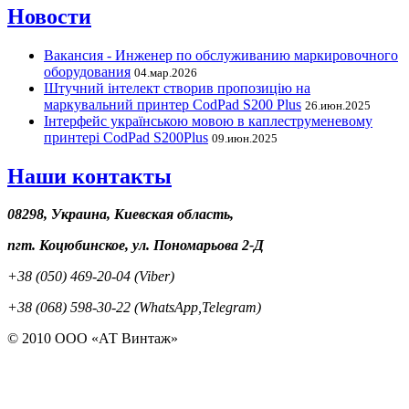
Новости
Вакансия - Инженер по обслуживанию маркировочного
оборудования
04.мар.2026
Штучний інтелект створив пропозицію на
маркувальний принтер CodPad S200 Plus
26.июн.2025
Інтерфейс українською мовою в каплеструменевому
принтері CodPad S200Plus
09.июн.2025
Наши контакты
08298, Украина, Киевская область,
пгт. Коцюбинское, ул. Пономарьова 2-Д
+38 (050) 469-20-04 (Viber)
+38 (068) 598-30-22 (WhatsApp,Telegram)
© 2010 ООО «АТ Винтаж»