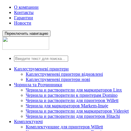
О компании
Контакты
Гарантии
Новости
Переключить навигацию
Каплеструменеві принтери
Каплеструменеві принтери відновлені
Каплеструменеві принтери нові
Чорнила та Розчинники
Чернила и растворители для маркираторов Linx
Чернила и растворители к принтерам Domino
Чернила и растворители для принтеров Willett
Чернила для маркираторов Markem-Imaje
Чернила и растворители для маркираторов Videojet
Чернила и растворители для принтеров Hitachi
Комплектуючі
Комплектующие для принтеров Willett